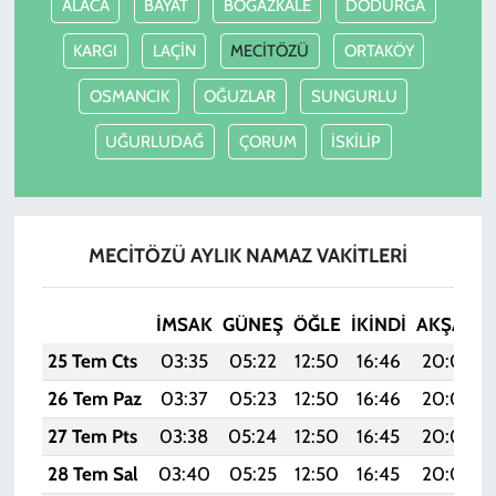
ALACA
BAYAT
BOĞAZKALE
DODURGA
KARGI
LAÇİN
MECİTÖZÜ
ORTAKÖY
OSMANCIK
OĞUZLAR
SUNGURLU
UĞURLUDAĞ
ÇORUM
İSKİLİP
MECİTÖZÜ AYLIK NAMAZ VAKITLERI
İMSAK
GÜNEŞ
ÖĞLE
İKINDI
AKŞAM
25 Tem Cts
03:35
05:22
12:50
16:46
20:09
26 Tem Paz
03:37
05:23
12:50
16:46
20:08
27 Tem Pts
03:38
05:24
12:50
16:45
20:07
28 Tem Sal
03:40
05:25
12:50
16:45
20:06