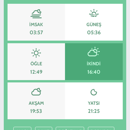
İMSAK
GÜNEŞ
03:57
05:36
ÖĞLE
İKINDI
12:49
16:40
AKŞAM
YATSI
19:53
21:25