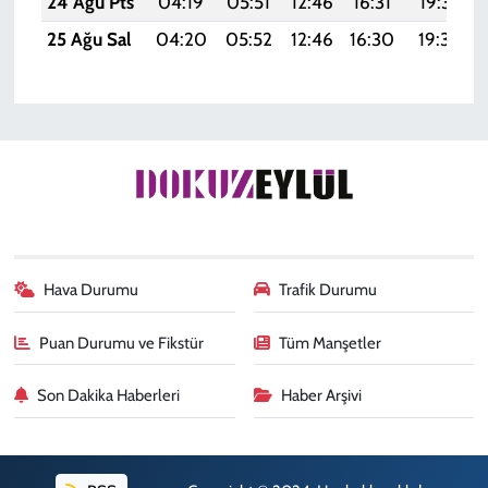
24 Ağu Pts
04:19
05:51
12:46
16:31
19:32
25 Ağu Sal
04:20
05:52
12:46
16:30
19:30
Hava Durumu
Trafik Durumu
Puan Durumu ve Fikstür
Tüm Manşetler
Son Dakika Haberleri
Haber Arşivi