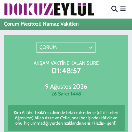
Hava Durumu
Çorum Mecitözü Namaz Vakitleri
Trafik Durumu
ÇORUM
Süper Lig Puan Durumu ve Fikstür
AKŞAM VAKTINE KALAN SÜRE
Tüm Manşetler
01:48:57
Son Dakika Haberleri
9 Ağustos 2026
26 Safer 1448
Haber Arşivi
Kim Allâhü Teâlâ'nın dininde tefakkuh ederse (dînî ilimleri
öğrenirse) Allah Azze ve Celle, ona (her işinde) kâfidir ve
onu, hiç ummadığı yerden rızıklandırıverir. (Hadis-i şerif)