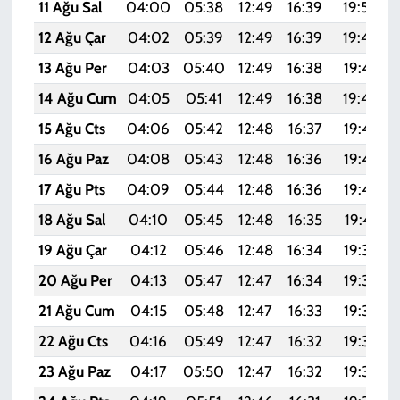
11 Ağu Sal
04:00
05:38
12:49
16:39
19:50
12 Ağu Çar
04:02
05:39
12:49
16:39
19:49
13 Ağu Per
04:03
05:40
12:49
16:38
19:47
14 Ağu Cum
04:05
05:41
12:49
16:38
19:46
15 Ağu Cts
04:06
05:42
12:48
16:37
19:45
16 Ağu Paz
04:08
05:43
12:48
16:36
19:43
17 Ağu Pts
04:09
05:44
12:48
16:36
19:42
18 Ağu Sal
04:10
05:45
12:48
16:35
19:41
19 Ağu Çar
04:12
05:46
12:48
16:34
19:39
20 Ağu Per
04:13
05:47
12:47
16:34
19:38
21 Ağu Cum
04:15
05:48
12:47
16:33
19:36
22 Ağu Cts
04:16
05:49
12:47
16:32
19:35
23 Ağu Paz
04:17
05:50
12:47
16:32
19:33