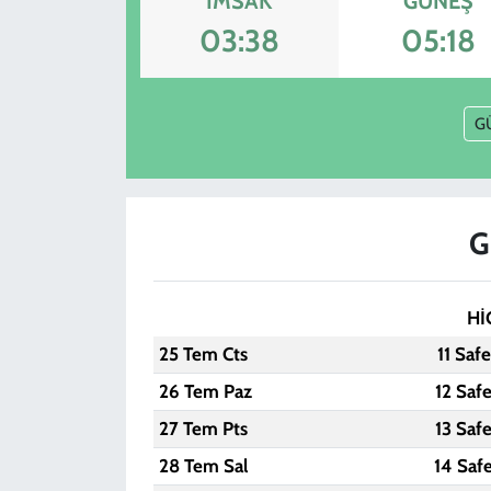
İMSAK
GÜNEŞ
03:38
05:18
G
G
Hİ
25 Tem Cts
11 Saf
26 Tem Paz
12 Saf
27 Tem Pts
13 Saf
28 Tem Sal
14 Saf