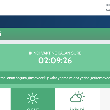
BI
64
D
47
E
55
i
ST
64
GR
65
İKINDI VAKTINE KALAN SÜRE
Bİ
02:09:26
13
e, onun hoşuna gitmeyecek şakalar yapma ve ona yerine getiremeyeceği