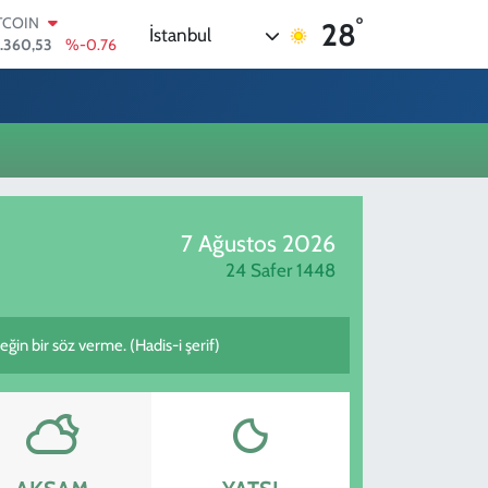
°
TCOIN
28
İstanbul
.360,53
%-0.76
OLAR
,7069
%0.17
URO
,0265
%0.01
ERLİN
,1897
%0.02
AM ALTIN
74.81
%1.44
7 Ağustos 2026
ST100
.887
%64
24 Safer 1448
n bir söz verme. (Hadis-i şerif)