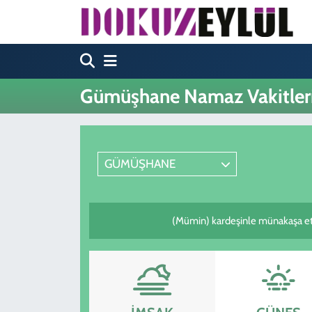
Hava Durumu
Trafik Durumu
Gümüşhane Namaz Vakitler
Süper Lig Puan Durumu ve Fikstür
Tüm Manşetler
GÜMÜŞHANE
Son Dakika Haberleri
(Mümin) kardeşinle münakaşa etm
Haber Arşivi