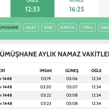
ÖĞLE
İKINDI
12:33
16:25
ÜMÜŞHANE
KELKİT
KÖSE
KÜRTÜN
TORUL
ŞİRA
ÜMÜŞHANE AYLIK NAMAZ VAKITLE
CRİ
İMSAK
GÜNEŞ
ÖĞLE
er 1448
03:19
05:06
12:34
er 1448
03:20
05:07
12:34
er 1448
03:22
05:08
12:34
er 1448
03:23
05:08
12:34