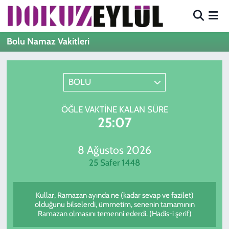
Hava Durumu
Bolu Namaz Vakitleri
Trafik Durumu
BOLU
Süper Lig Puan Durumu ve Fikstür
ÖĞLE VAKTINE KALAN SÜRE
Tüm Manşetler
25:07
Son Dakika Haberleri
8 Ağustos 2026
25 Safer 1448
Haber Arşivi
Kullar, Ramazan ayında ne (kadar sevap ve fazilet)
olduğunu bilselerdi, ümmetim, senenin tamamının
Ramazan olmasını temenni ederdi. (Hadis-i şerif)