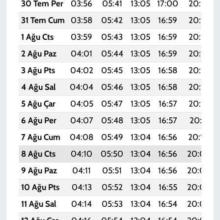
30 Tem Per
03:56
05:41
13:05
17:00
20:19
31 Tem Cum
03:58
05:42
13:05
16:59
20:18
1 Ağu Cts
03:59
05:43
13:05
16:59
20:17
2 Ağu Paz
04:01
05:44
13:05
16:59
20:16
3 Ağu Pts
04:02
05:45
13:05
16:58
20:15
4 Ağu Sal
04:04
05:46
13:05
16:58
20:14
5 Ağu Çar
04:05
05:47
13:05
16:57
20:13
6 Ağu Per
04:07
05:48
13:05
16:57
20:11
7 Ağu Cum
04:08
05:49
13:04
16:56
20:10
8 Ağu Cts
04:10
05:50
13:04
16:56
20:09
9 Ağu Paz
04:11
05:51
13:04
16:56
20:08
10 Ağu Pts
04:13
05:52
13:04
16:55
20:07
11 Ağu Sal
04:14
05:53
13:04
16:54
20:05