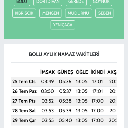
BOLU
DÖRTDİVAN
GEREDE
GÖYNÜK
KIBRISCIK
MENGEN
MUDURNU
SEBEN
YENİÇAĞA
BOLU AYLIK NAMAZ VAKITLERI
İMSAK
GÜNEŞ
ÖĞLE
İKINDI
AKŞAM
25 Tem Cts
03:49
05:36
13:05
17:01
20:24
26 Tem Paz
03:50
05:37
13:05
17:01
20:23
27 Tem Pts
03:52
05:38
13:05
17:00
20:22
28 Tem Sal
03:53
05:39
13:05
17:00
20:21
29 Tem Çar
03:55
05:40
13:05
17:00
20:20