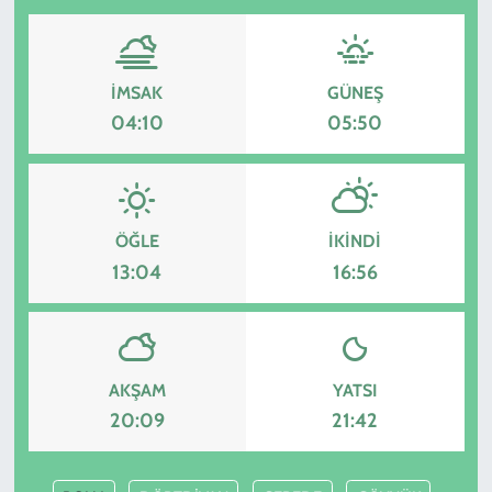
İMSAK
GÜNEŞ
04:10
05:50
ÖĞLE
İKINDI
13:04
16:56
AKŞAM
YATSI
20:09
21:42