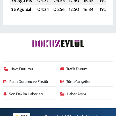
24 Ağu Pts
04:22
05:55
12:50
16:35
19:36
25 Ağu Sal
04:24
05:56
12:50
16:34
19:35
Hava Durumu
Trafik Durumu
Puan Durumu ve Fikstür
Tüm Manşetler
Son Dakika Haberleri
Haber Arşivi