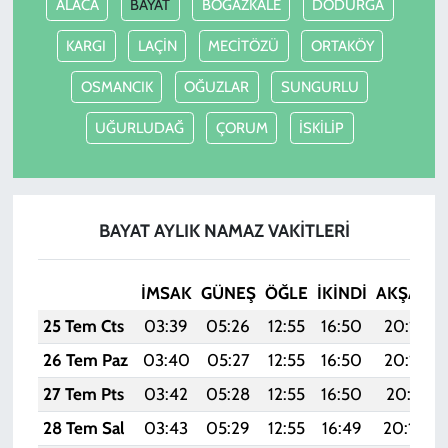
ALACA
BAYAT
BOĞAZKALE
DODURGA
KARGI
LAÇİN
MECİTÖZÜ
ORTAKÖY
OSMANCIK
OĞUZLAR
SUNGURLU
UĞURLUDAĞ
ÇORUM
İSKİLİP
BAYAT AYLIK NAMAZ VAKITLERI
İMSAK
GÜNEŞ
ÖĞLE
İKINDI
AKŞAM
25 Tem Cts
03:39
05:26
12:55
16:50
20:13
26 Tem Paz
03:40
05:27
12:55
16:50
20:12
27 Tem Pts
03:42
05:28
12:55
16:50
20:11
28 Tem Sal
03:43
05:29
12:55
16:49
20:10