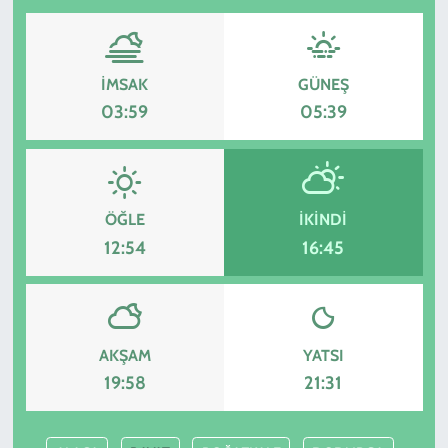
İMSAK
GÜNEŞ
03:59
05:39
ÖĞLE
İKINDI
12:54
16:45
AKŞAM
YATSI
19:58
21:31