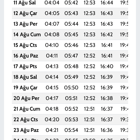
11 Ağu Sal
04:04
05:42
12:53
16:44
19:54
12 Ağu Çar
04:05
05:43
12:53
16:43
19:53
13 Ağu Per
04:07
05:44
12:53
16:43
19:52
14 Ağu Cum
04:08
05:45
12:53
16:42
19:50
15 Ağu Cts
04:10
05:46
12:53
16:41
19:49
16 Ağu Paz
04:11
05:47
12:52
16:41
19:48
17 Ağu Pts
04:13
05:48
12:52
16:40
19:46
18 Ağu Sal
04:14
05:49
12:52
16:39
19:45
19 Ağu Çar
04:15
05:50
12:52
16:39
19:43
20 Ağu Per
04:17
05:51
12:52
16:38
19:42
21 Ağu Cum
04:18
05:52
12:51
16:37
19:41
22 Ağu Cts
04:20
05:53
12:51
16:37
19:39
23 Ağu Paz
04:21
05:54
12:51
16:36
19:38