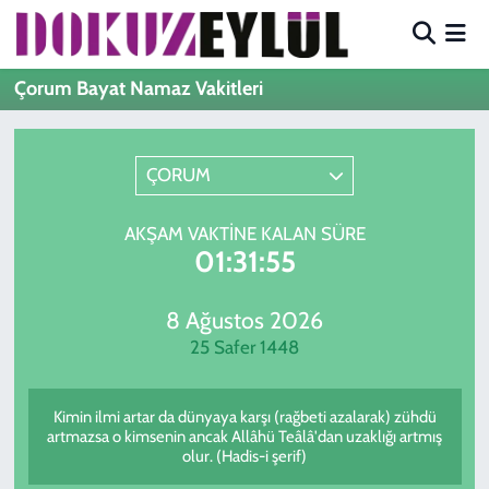
Hava Durumu
Çorum Bayat Namaz Vakitleri
Trafik Durumu
ÇORUM
Süper Lig Puan Durumu ve Fikstür
AKŞAM VAKTINE KALAN SÜRE
Tüm Manşetler
01:31:55
Son Dakika Haberleri
8 Ağustos 2026
25 Safer 1448
Haber Arşivi
Kimin ilmi artar da dünyaya karşı (rağbeti azalarak) zühdü
artmazsa o kimsenin ancak Allâhü Teâlâ'dan uzaklığı artmış
olur. (Hadis-i şerif)