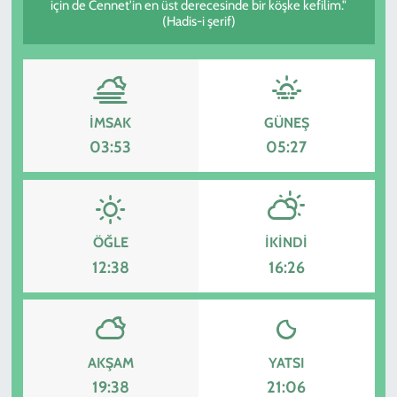
için de Cennet'in en üst derecesinde bir köşke kefilim."
(Hadis-i şerif)
İMSAK
GÜNEŞ
03:53
05:27
ÖĞLE
İKINDI
12:38
16:26
AKŞAM
YATSI
19:38
21:06