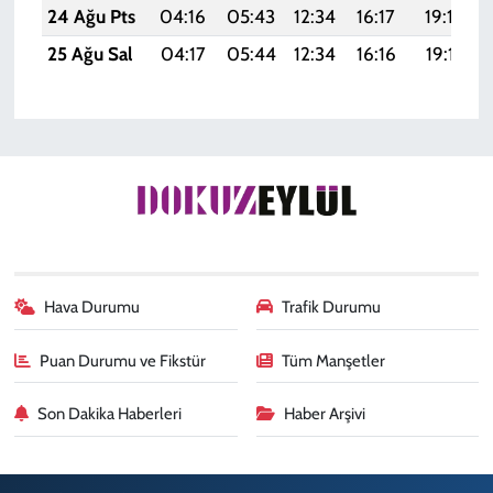
24 Ağu Pts
04:16
05:43
12:34
16:17
19:16
25 Ağu Sal
04:17
05:44
12:34
16:16
19:15
Hava Durumu
Trafik Durumu
Puan Durumu ve Fikstür
Tüm Manşetler
Son Dakika Haberleri
Haber Arşivi