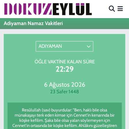
Hava Durumu
Adiyaman Namaz Vakitleri
Trafik Durumu
ADIYAMAN
Süper Lig Puan Durumu ve Fikstür
ÖĞLE VAKTINE KALAN SÜRE
Tüm Manşetler
22:29
Son Dakika Haberleri
6 Ağustos 2026
23 Safer 1448
Haber Arşivi
Resûlullah (sav) buyurdular: "Ben, haklı bile olsa
münakaşayı terk eden kimse için Cennet'in kenarında bir
köşke kefilim. Şaka bile olsa yalan söylemeyen için
Cennet'in ortasında bir köşke kefilim. Ahlâkını güzelleştiren