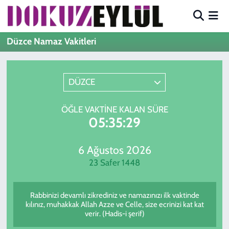
Hava Durumu
Düzce Namaz Vakitleri
Trafik Durumu
DÜZCE
Süper Lig Puan Durumu ve Fikstür
ÖĞLE VAKTINE KALAN SÜRE
Tüm Manşetler
05:35:29
Son Dakika Haberleri
6 Ağustos 2026
23 Safer 1448
Haber Arşivi
Rabbinizi devamlı zikrediniz ve namazınızı ilk vaktinde
kılınız, muhakkak Allah Azze ve Celle, size ecrinizi kat kat
verir. (Hadis-i şerif)