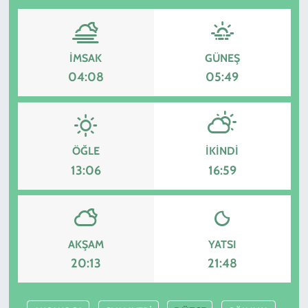
İMSAK
GÜNEŞ
04:08
05:49
ÖĞLE
İKINDI
13:06
16:59
AKŞAM
YATSI
20:13
21:48