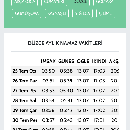
AKÇAKOCA
CUMAYERİ
DÜZCE
GÖLYAKA
GÜMÜŞOVA
KAYNAŞLI
YIĞILCA
ÇİLİMLİ
DÜZCE AYLIK NAMAZ VAKITLERI
İMSAK
GÜNEŞ
ÖĞLE
İKINDI
AKŞAM
25 Tem Cts
03:50
05:38
13:07
17:03
20:26
26 Tem Paz
03:51
05:39
13:07
17:03
20:25
27 Tem Pts
03:53
05:40
13:07
17:02
20:24
28 Tem Sal
03:54
05:41
13:07
17:02
20:23
29 Tem Çar
03:56
05:42
13:07
17:02
20:22
30 Tem Per
03:57
05:43
13:07
17:01
20:21
31 Tem Cum
03:59
05:44
13:07
17:01
20:20