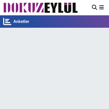
Hava Durumu
Anketler
Trafik Durumu
Süper Lig Puan Durumu ve Fikstür
Tüm Manşetler
Son Dakika Haberleri
Haber Arşivi