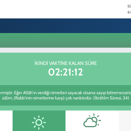
B
6
D
4
E
5
S
6
G
6
İKINDI VAKTINE KALAN SÜRE
B
02:21:12
1
rmiştir. Eğer Allâh'ın verdiği nimetleri sayacak olsanız sayıp bitiremezsin
zâlim, (Rabb'inin nimetlerine karşı) çok nankördür. (İbrâhîm Sûresi, 34)