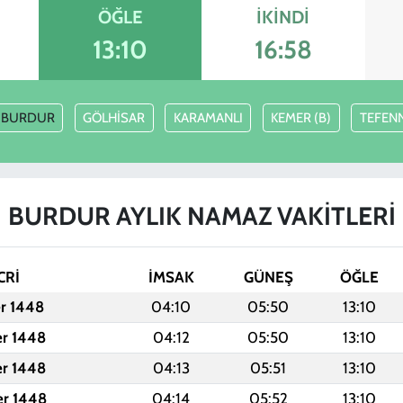
ÖĞLE
İKINDI
13:10
16:58
BURDUR
GÖLHİSAR
KARAMANLI
KEMER (B)
TEFENN
BURDUR AYLIK NAMAZ VAKITLERI
CRİ
İMSAK
GÜNEŞ
ÖĞLE
er 1448
04:10
05:50
13:10
er 1448
04:12
05:50
13:10
er 1448
04:13
05:51
13:10
er 1448
04:14
05:52
13:10