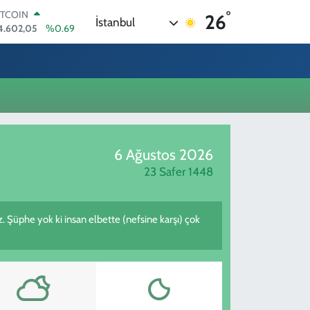
°
ITCOIN
26
İstanbul
4.602,05
%0.69
OLAR
7,5986
%0.06
URO
5,0700
%0.1
TERLİN
4,2438
%0.21
RAM ALTIN
518.23
%0.39
6 Ağustos 2026
İST100
3.703
%0
23 Safer 1448
iz. Şüphe yok ki insan elbette (nefsine karşı) çok