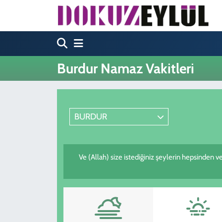
Hava Durumu
Trafik Durumu
Burdur Namaz Vakitleri
Süper Lig Puan Durumu ve Fikstür
Tüm Manşetler
BURDUR
Son Dakika Haberleri
Ve (Allah) size istediğiniz şeylerin hepsinden ve
Haber Arşivi