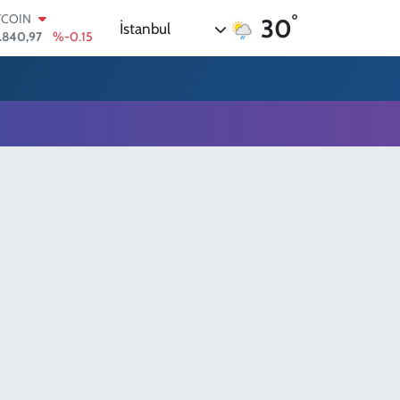
°
TCOIN
30
İstanbul
.840,97
%-0.15
OLAR
,7436
%0.18
URO
,2510
%0.32
ERLİN
,4811
%0.38
AM ALTIN
60.55
%0
ST100
.779
%-14