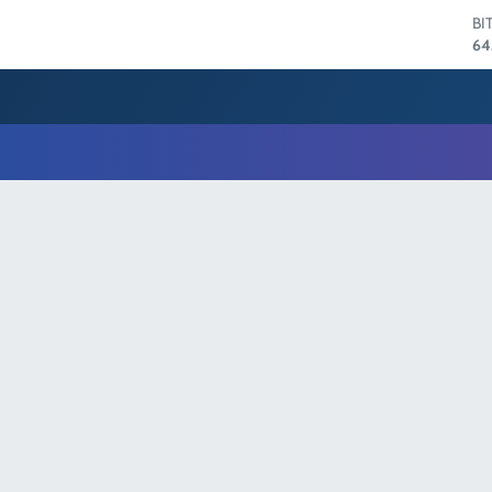
BI
64
D
47
E
55
ST
64
GR
66
Bİ
13