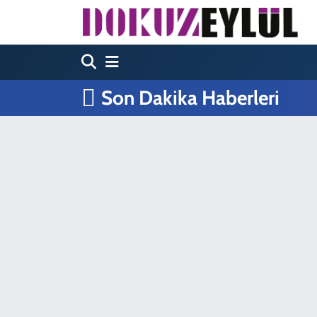
Hava Durumu
Trafik Durumu
Son Dakika Haberleri
Süper Lig Puan Durumu ve Fikstür
Tüm Manşetler
Son Dakika Haberleri
Haber Arşivi