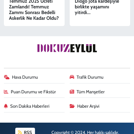
Temmuz 2025 Ücreti
Diogo Jota kardeşiyle
Zamlandı! Temmuz
birlikte yaşamını
Zammı Sonrası Bedelli
yitirdi...
Askerlik Ne Kadar Oldu?
Hava Durumu
Trafik Durumu
Puan Durumu ve Fikstür
Tüm Manşetler
Son Dakika Haberleri
Haber Arşivi
RSS
Copyright © 2024. Her hakkı saklıdır.