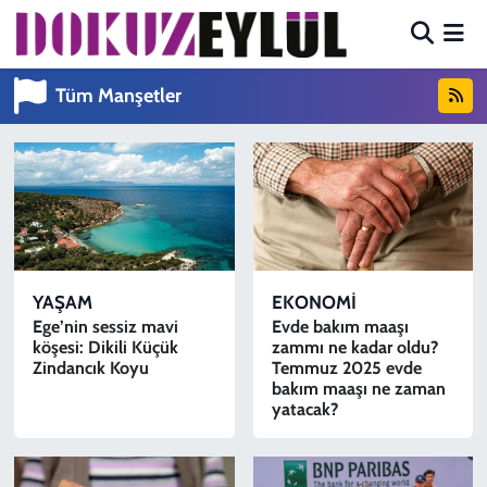
Hava Durumu
Tüm Manşetler
Trafik Durumu
Süper Lig Puan Durumu ve Fikstür
Tüm Manşetler
YAŞAM
EKONOMİ
Son Dakika Haberleri
Ege’nin sessiz mavi
Evde bakım maaşı
köşesi: Dikili Küçük
zammı ne kadar oldu?
Haber Arşivi
Zindancık Koyu
Temmuz 2025 evde
bakım maaşı ne zaman
yatacak?