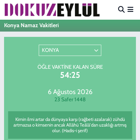
Hava Durumu
Konya Namaz Vakitleri
Trafik Durumu
KONYA
Süper Lig Puan Durumu ve Fikstür
ÖĞLE VAKTINE KALAN SÜRE
Tüm Manşetler
54:25
Son Dakika Haberleri
6 Ağustos 2026
23 Safer 1448
Haber Arşivi
Kimin ilmi artar da dünyaya karşı (rağbeti azalarak) zühdü
artmazsa o kimsenin ancak Allâhü Teâlâ'dan uzaklığı artmış
olur. (Hadis-i şerif)