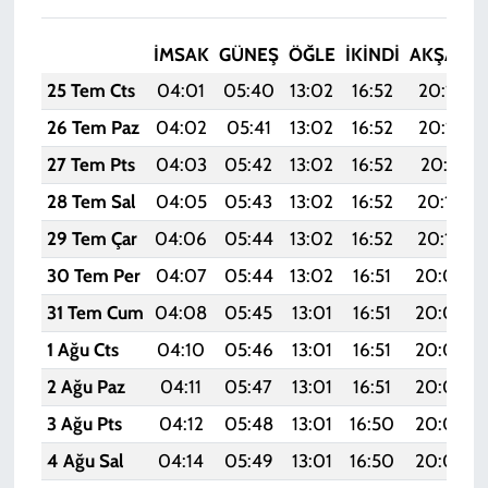
İMSAK
GÜNEŞ
ÖĞLE
İKINDI
AKŞAM
25 Tem Cts
04:01
05:40
13:02
16:52
20:13
26 Tem Paz
04:02
05:41
13:02
16:52
20:12
27 Tem Pts
04:03
05:42
13:02
16:52
20:11
28 Tem Sal
04:05
05:43
13:02
16:52
20:10
29 Tem Çar
04:06
05:44
13:02
16:52
20:10
30 Tem Per
04:07
05:44
13:02
16:51
20:09
31 Tem Cum
04:08
05:45
13:01
16:51
20:08
1 Ağu Cts
04:10
05:46
13:01
16:51
20:07
2 Ağu Paz
04:11
05:47
13:01
16:51
20:06
3 Ağu Pts
04:12
05:48
13:01
16:50
20:05
4 Ağu Sal
04:14
05:49
13:01
16:50
20:04