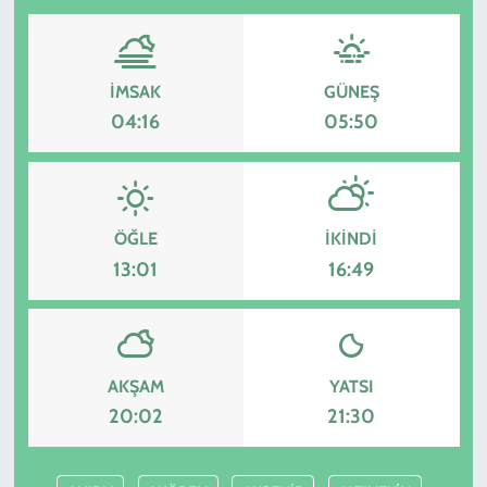
İMSAK
GÜNEŞ
04:16
05:50
ÖĞLE
İKINDI
13:01
16:49
AKŞAM
YATSI
20:02
21:30