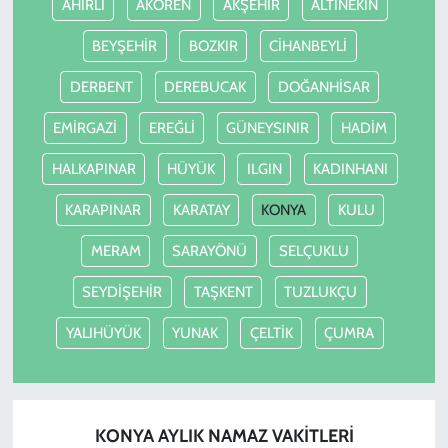
AHIRLI
AKÖREN
AKŞEHİR
ALTINEKİN
BEYŞEHİR
BOZKIR
CİHANBEYLİ
DERBENT
DEREBUCAK
DOĞANHİSAR
EMİRGAZİ
EREĞLİ
GÜNEYSINIR
HADİM
HALKAPINAR
HÜYÜK
ILGIN
KADINHANI
KARAPINAR
KARATAY
KONYA
KULU
MERAM
SARAYÖNÜ
SELÇUKLU
SEYDİŞEHİR
TAŞKENT
TUZLUKÇU
YALIHÜYÜK
YUNAK
ÇELTİK
ÇUMRA
KONYA AYLIK NAMAZ VAKITLERI