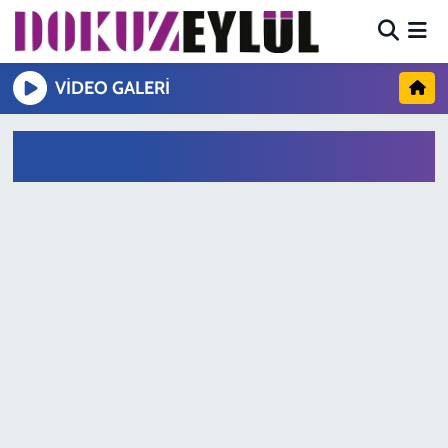
Hava Durumu
VIDEO GALERI
Trafik Durumu
Süper Lig Puan Durumu ve Fikstür
Tüm Manşetler
Son Dakika Haberleri
Haber Arşivi