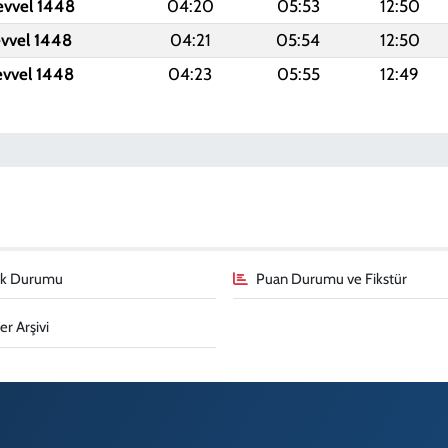
evvel 1448
04:20
05:53
12:50
evvel 1448
04:21
05:54
12:50
evvel 1448
04:23
05:55
12:49
fik Durumu
Puan Durumu ve Fikstür
r Arşivi