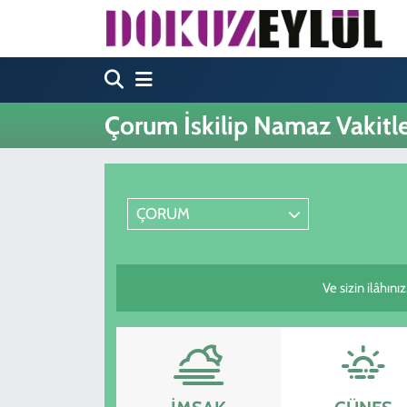
Hava Durumu
Trafik Durumu
Çorum İskilip Namaz Vakitle
Süper Lig Puan Durumu ve Fikstür
Tüm Manşetler
ÇORUM
Son Dakika Haberleri
Ve sizin ilâhını
Haber Arşivi