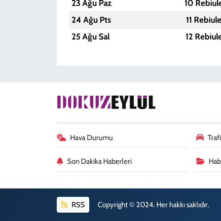
23 Ağu Paz
10 Rebiul
24 Ağu Pts
11 Rebiul
25 Ağu Sal
12 Rebiul
Hava Durumu
Tra
Son Dakika Haberleri
Habe
RSS
Copyright © 2024. Her hakkı saklıdır.