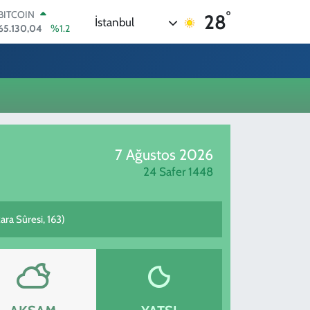
°
BITCOIN
28
İstanbul
65.130,04
%1.2
DOLAR
47,7106
%0.17
EURO
55,1652
%0.27
STERLİN
64,4046
%0.35
GRAM ALTIN
6648.99
%2.59
7 Ağustos 2026
BİST100
13.773
%-19
24 Safer 1448
kara Sûresi, 163)