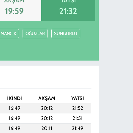
AKŞAM
YATSI
19:59
21:32
SMANCIK
OĞUZLAR
SUNGURLU
İKINDI
AKŞAM
YATSI
16:49
20:12
21:52
16:49
20:12
21:51
16:49
20:11
21:49