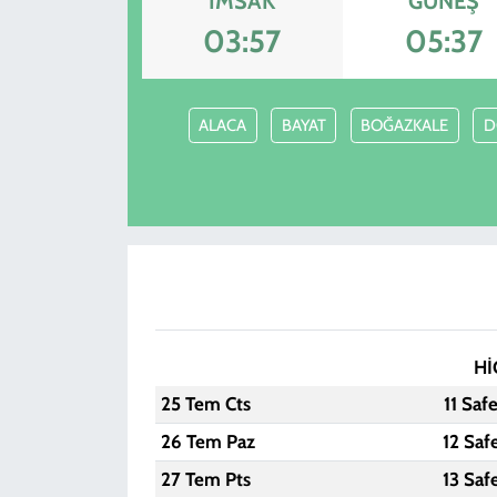
İMSAK
GÜNEŞ
03:57
05:37
ALACA
BAYAT
BOĞAZKALE
D
Hİ
25 Tem Cts
11 Saf
26 Tem Paz
12 Saf
27 Tem Pts
13 Saf