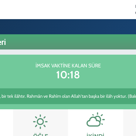
ri
İMSAK VAKTINE KALAN SÜRE
10:18
z, bir tek ilâhtır. Rahmân ve Rahîm olan Allah'tan başka bir ilâh yoktur. (Ba