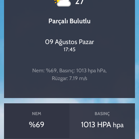
27
Parçalı Bulutlu
09 Ağustos Pazar
17:45
Nem: %69, Basınç: 1013 hpa hPa,
Rüzgar: 7.19 m/s
NEM
BASINÇ
%69
1013 HPA
hpa