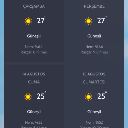
ÇARŞAMBA
PERŞEMBE
°
°
27
27
Güneşli
Güneşli
Nem: %64
Nem: %66
Rüzgar: 8.19 m/s
Rüzgar: 9.69 m/s
14 AĞUSTOS
15 AĞUSTOS
CUMA
CUMARTESI
°
°
25
25
Güneşli
Güneşli
Nem: %55
Nem: %52
Rüzgar: 8.61 m/s
Rüzgar: 10.00 m/s