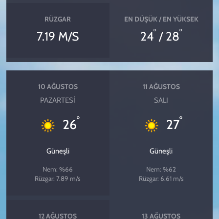
RÜZGAR
EN DÜŞÜK / EN YÜKSEK
°
°
7.19 M/S
24
/ 28
10 AĞUSTOS
11 AĞUSTOS
PAZARTESI
SALI
°
°
26
27
Güneşli
Güneşli
Nem: %66
Nem: %62
Rüzgar: 7.89 m/s
Rüzgar: 6.61 m/s
12 AĞUSTOS
13 AĞUSTOS