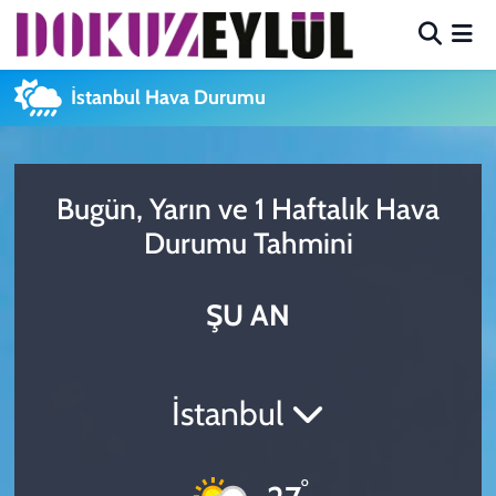
Hava Durumu
İstanbul Hava Durumu
Trafik Durumu
Süper Lig Puan Durumu ve Fikstür
Bugün, Yarın ve 1 Haftalık Hava
Durumu Tahmini
Tüm Manşetler
ŞU AN
Son Dakika Haberleri
Haber Arşivi
İstanbul
°