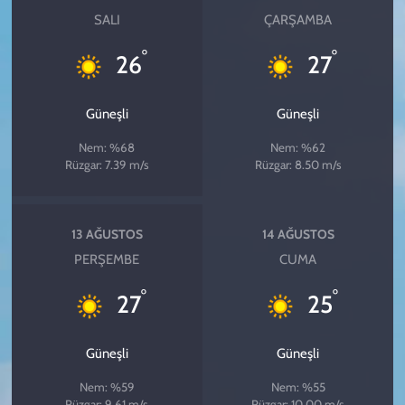
SALI
ÇARŞAMBA
°
°
26
27
Güneşli
Güneşli
Nem: %68
Nem: %62
Rüzgar: 7.39 m/s
Rüzgar: 8.50 m/s
13 AĞUSTOS
14 AĞUSTOS
PERŞEMBE
CUMA
°
°
27
25
Güneşli
Güneşli
Nem: %59
Nem: %55
Rüzgar: 9.61 m/s
Rüzgar: 10.00 m/s