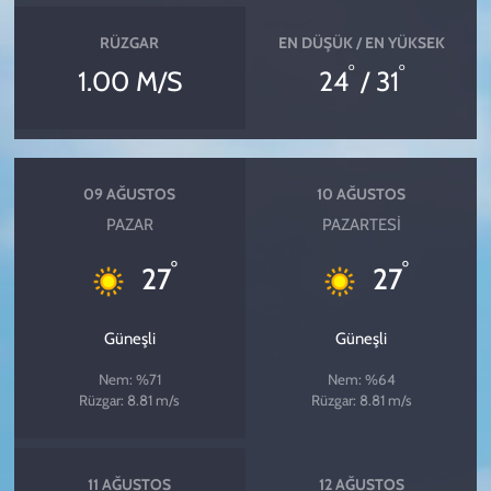
RÜZGAR
EN DÜŞÜK / EN YÜKSEK
°
°
1.00 M/S
24
/ 31
09 AĞUSTOS
10 AĞUSTOS
PAZAR
PAZARTESI
°
°
27
27
Güneşli
Güneşli
Nem: %71
Nem: %64
Rüzgar: 8.81 m/s
Rüzgar: 8.81 m/s
11 AĞUSTOS
12 AĞUSTOS