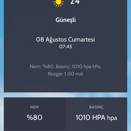
24
Güneşli
08 Ağustos Cumartesi
07:45
Nem: %80, Basınç: 1010 hpa hPa,
Rüzgar: 1.00 m/s
NEM
BASINÇ
%80
1010 HPA
hpa