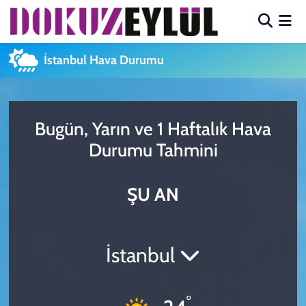
Hava Durumu
İstanbul Hava Durumu
Trafik Durumu
Süper Lig Puan Durumu ve Fikstür
Bugün, Yarın ve 1 Haftalık Hava
Durumu Tahmini
Tüm Manşetler
ŞU AN
Son Dakika Haberleri
Haber Arşivi
İstanbul
°