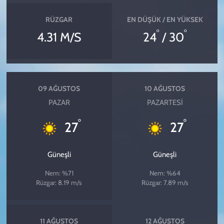
RÜZGAR
EN DÜŞÜK / EN YÜKSEK
°
°
4.31 M/S
24
/ 30
09 AĞUSTOS
10 AĞUSTOS
PAZAR
PAZARTESI
°
°
27
27
Güneşli
Güneşli
Nem: %71
Nem: %64
Rüzgar: 8.19 m/s
Rüzgar: 7.89 m/s
11 AĞUSTOS
12 AĞUSTOS