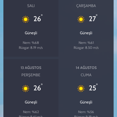
SALI
ÇARŞAMBA
°
°
26
27
Güneşli
Güneşli
Nem: %68
Nem: %61
Rüzgar: 8.19 m/s
Rüzgar: 8.50 m/s
13 AĞUSTOS
14 AĞUSTOS
PERŞEMBE
CUMA
°
°
26
25
Güneşli
Güneşli
Nem: %62
Nem: %56
Rüzgar: 9.61 m/s
Rüzgar: 9.19 m/s