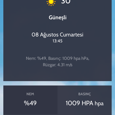
30
Güneşli
08 Ağustos Cumartesi
13:45
Nem: %49, Basınç: 1009 hpa hPa,
Rüzgar: 4.31 m/s
NEM
BASINÇ
%49
1009 HPA
hpa