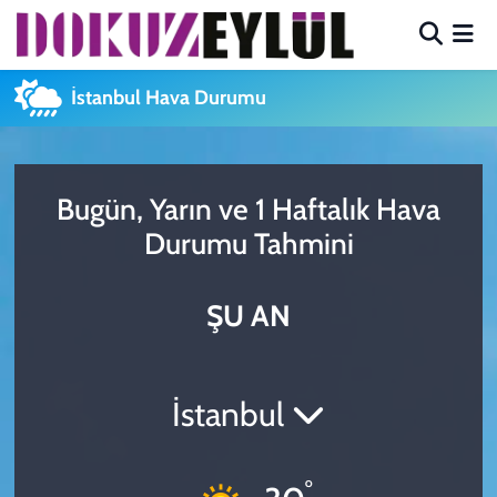
Hava Durumu
İstanbul Hava Durumu
Trafik Durumu
Süper Lig Puan Durumu ve Fikstür
Bugün, Yarın ve 1 Haftalık Hava
Durumu Tahmini
Tüm Manşetler
ŞU AN
Son Dakika Haberleri
Haber Arşivi
İstanbul
°