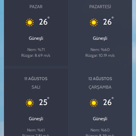
PAZAR
PAZARTESI
°
°
26
26
Güneşli
Güneşli
Nem: %71
Nem: %60
Rüzgar: 8.69 m/s
Rüzgar: 10.19 m/s
11 AĞUSTOS
12 AĞUSTOS
SALI
ÇARŞAMBA
°
°
25
26
Güneşli
Güneşli
Nem: %61
Nem: %60
Rüzgar: 7.81 m/s
Rüzgar: 8.39 m/s