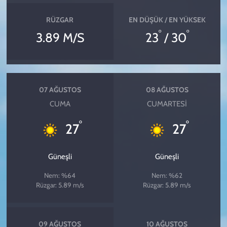
RÜZGAR
EN DÜŞÜK / EN YÜKSEK
°
°
3.89 M/S
23
/ 30
07 AĞUSTOS
08 AĞUSTOS
CUMA
CUMARTESI
°
°
27
27
Güneşli
Güneşli
Nem: %64
Nem: %62
Rüzgar: 5.89 m/s
Rüzgar: 5.89 m/s
09 AĞUSTOS
10 AĞUSTOS