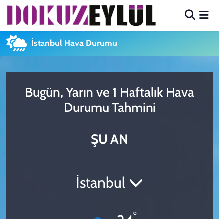
Hava Durumu
İstanbul Hava Durumu
Trafik Durumu
Süper Lig Puan Durumu ve Fikstür
Bugün, Yarın ve 1 Haftalık Hava
Durumu Tahmini
Tüm Manşetler
ŞU AN
Son Dakika Haberleri
Haber Arşivi
İstanbul
°