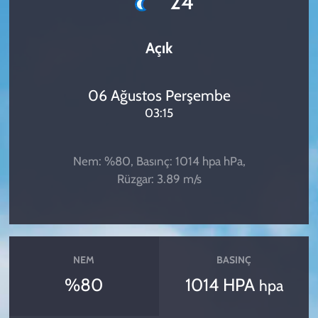
24
Açık
06 Ağustos Perşembe
03:15
Nem: %80, Basınç: 1014 hpa hPa,
Rüzgar: 3.89 m/s
NEM
BASINÇ
%80
1014 HPA
hpa