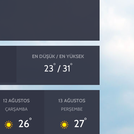
EN DÜŞÜK / EN YÜKSEK
°
°
23
/ 31
12 AĞUSTOS
13 AĞUSTOS
ÇARŞAMBA
PERŞEMBE
°
°
26
27