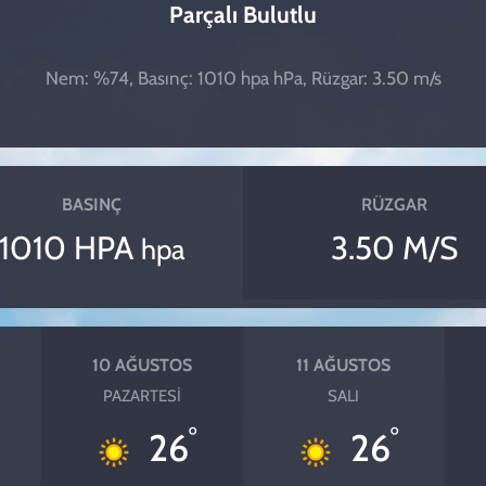
Parçalı Bulutlu
Nem: %74, Basınç: 1010 hpa hPa, Rüzgar: 3.50 m/s
BASINÇ
RÜZGAR
1010 HPA
3.50 M/S
hpa
10 AĞUSTOS
11 AĞUSTOS
PAZARTESI
SALI
°
°
26
26