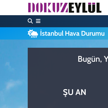
Hava Durumu
Trafik Durumu
İstanbul Hava Durumu
Süper Lig Puan Durumu ve Fikstür
Tüm Manşetler
Bugün, Y
Son Dakika Haberleri
Haber Arşivi
ŞU AN