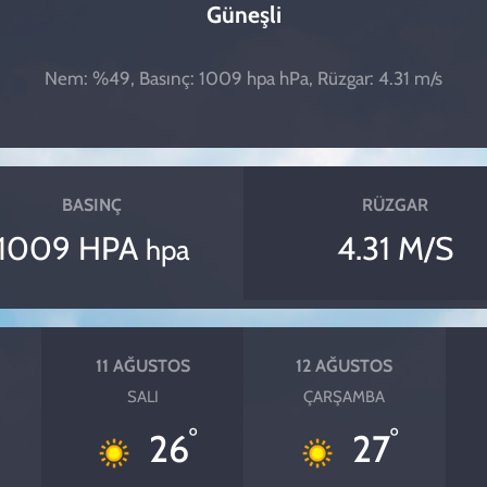
Güneşli
Nem: %49, Basınç: 1009 hpa hPa, Rüzgar: 4.31 m/s
BASINÇ
RÜZGAR
1009 HPA
4.31 M/S
hpa
11 AĞUSTOS
12 AĞUSTOS
SALI
ÇARŞAMBA
°
°
26
27