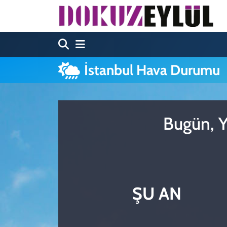
Hava Durumu
Trafik Durumu
İstanbul Hava Durumu
Süper Lig Puan Durumu ve Fikstür
Tüm Manşetler
Bugün, Y
Son Dakika Haberleri
Haber Arşivi
ŞU AN