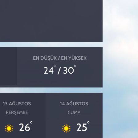
EN DÜŞÜK / EN YÜKSEK
°
°
24
/ 30
13 AĞUSTOS
14 AĞUSTOS
PERŞEMBE
CUMA
°
°
26
25