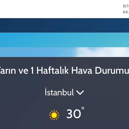
BI
64
DO
47
EU
55
ST
64,
GR
66
Bİ
arın ve 1 Haftalık Hava Durum
13.
İstanbul
°
30