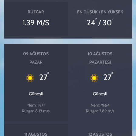
RÜZGAR
EN DÜŞÜK / EN YÜKSEK
°
°
1.39 M/S
24
/ 30
09 AĞUSTOS
10 AĞUSTOS
PAZAR
PAZARTESI
°
°
27
27
Güneşli
Güneşli
Nem: %71
Nem: %64
Rüzgar: 8.19 m/s
Rüzgar: 7.89 m/s
11 AĞUSTOS
12 AĞUSTOS