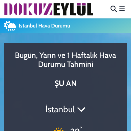
Hava Durumu
İstanbul Hava Durumu
Trafik Durumu
Süper Lig Puan Durumu ve Fikstür
Bugün, Yarın ve 1 Haftalık Hava
Durumu Tahmini
Tüm Manşetler
ŞU AN
Son Dakika Haberleri
Haber Arşivi
İstanbul
°