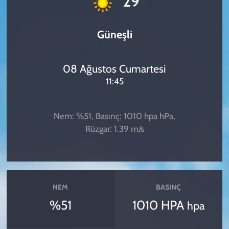
29
Güneşli
08 Ağustos Cumartesi
11:45
Nem: %51, Basınç: 1010 hpa hPa,
Rüzgar: 1.39 m/s
NEM
BASINÇ
%51
1010 HPA
hpa