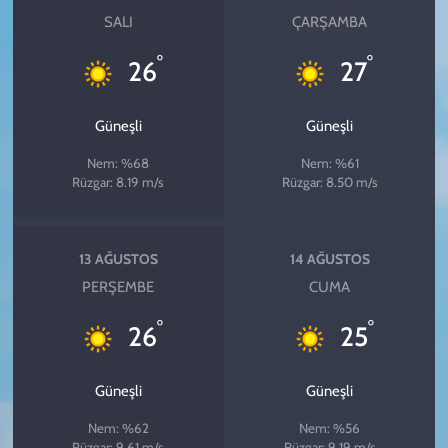
SALI
ÇARŞAMBA
°
°
26
27
Güneşli
Güneşli
Nem: %68
Nem: %61
Rüzgar: 8.19 m/s
Rüzgar: 8.50 m/s
13 AĞUSTOS
14 AĞUSTOS
PERŞEMBE
CUMA
°
°
26
25
Güneşli
Güneşli
Nem: %62
Nem: %56
Rüzgar: 9.61 m/s
Rüzgar: 9.19 m/s