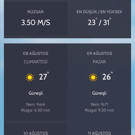
RÜZGAR
EN DÜŞÜK / EN YÜKSEK
°
°
3.50 M/S
23
/ 31
08 AĞUSTOS
09 AĞUSTOS
CUMARTESI
PAZAR
°
°
27
26
Güneşli
Güneşli
Nem: %64
Nem: %71
Rüzgar: 6.50 m/s
Rüzgar: 9.50 m/s
10 AĞUSTOS
11 AĞUSTOS