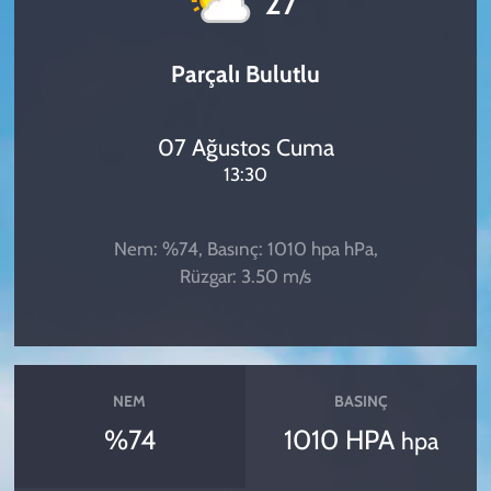
27
Parçalı Bulutlu
07 Ağustos Cuma
13:30
Nem: %74, Basınç: 1010 hpa hPa,
Rüzgar: 3.50 m/s
NEM
BASINÇ
%74
1010 HPA
hpa