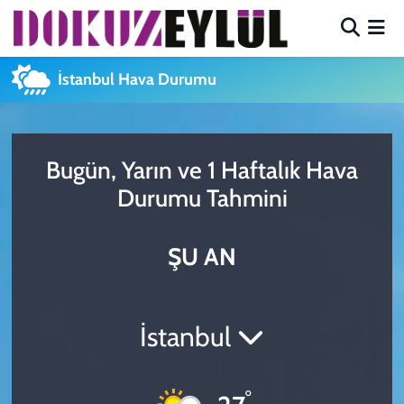
Hava Durumu
İstanbul Hava Durumu
Trafik Durumu
Süper Lig Puan Durumu ve Fikstür
Bugün, Yarın ve 1 Haftalık Hava
Durumu Tahmini
Tüm Manşetler
ŞU AN
Son Dakika Haberleri
Haber Arşivi
İstanbul
°