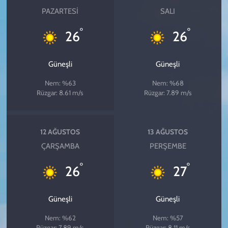
PAZARTESI
SALI
°
°
26
26
Güneşli
Güneşli
Nem: %63
Nem: %68
Rüzgar: 8.61 m/s
Rüzgar: 7.89 m/s
12 AĞUSTOS
13 AĞUSTOS
ÇARŞAMBA
PERŞEMBE
°
°
26
27
Güneşli
Güneşli
Nem: %62
Nem: %57
Rüzgar: 7.89 m/s
Rüzgar: 8.11 m/s