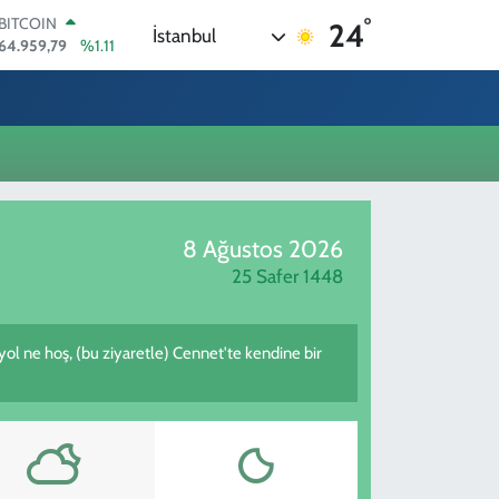
°
BITCOIN
24
İstanbul
64.959,79
%1.11
DOLAR
47,7436
%0.18
EURO
55,2510
%0.32
STERLİN
64,4811
%0.38
GRAM ALTIN
6660.55
%0.03
8 Ağustos 2026
BİST100
13.779
%-14
25 Safer 1448
 yol ne hoş, (bu ziyaretle) Cennet'te kendine bir