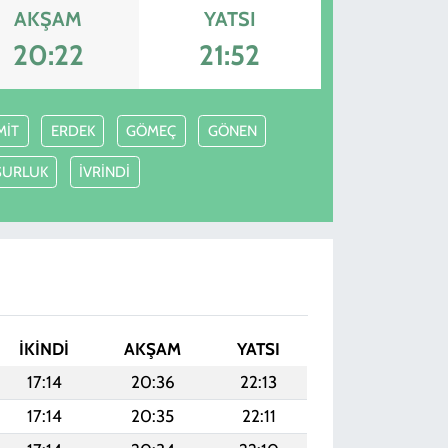
AKŞAM
YATSI
20:22
21:52
MİT
ERDEK
GÖMEÇ
GÖNEN
SURLUK
İVRİNDİ
I
İKINDI
AKŞAM
YATSI
17:14
20:36
22:13
17:14
20:35
22:11