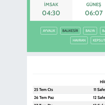
İMSAK
GÜNEŞ
04:30
06:07
AYVALIK
BALIKESİR
BALYA
B
HAVRAN
KEPSU
Hİ
25 Tem Cts
11 Saf
26 Tem Paz
12 Saf