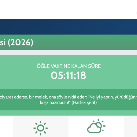
si (2026)
ÖĞLE VAKTINE KALAN SÜRE
05:11:18
i ziyaret ederse, bir melek, ona şöyle nidâ eder: "Ne iyi yaptın, yürüdüğün
köşk hazırladın!" (Hadis-i şerif)