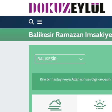
Hava Durumu
Trafik Durumu
Balikesir Ramazan İmsakiye
Süper Lig Puan Durumu ve Fikstür
Tüm Manşetler
BALIKESİR
Son Dakika Haberleri
Kim bir hastayı veya Allah için sevdiği kardeşin
Haber Arşivi