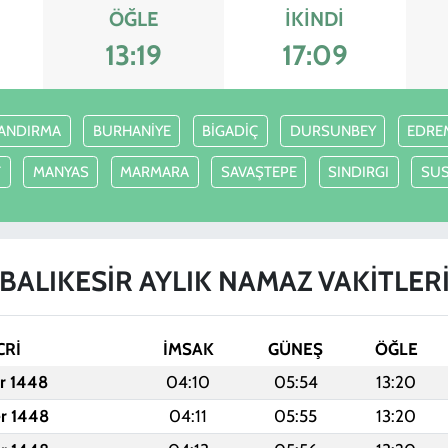
ÖĞLE
İKINDI
13:19
17:09
ANDIRMA
BURHANİYE
BİGADİÇ
DURSUNBEY
EDRE
T
MANYAS
MARMARA
SAVAŞTEPE
SINDIRGI
SU
BALIKESİR AYLIK NAMAZ VAKITLER
CRİ
İMSAK
GÜNEŞ
ÖĞLE
er 1448
04:10
05:54
13:20
er 1448
04:11
05:55
13:20