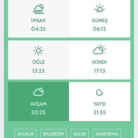
İMSAK
GÜNEŞ
04:35
06:12
ÖĞLE
İKINDI
13:23
17:13
AKŞAM
YATSI
20:25
21:55
AYVALIK
BALIKESİR
BALYA
BANDIRMA