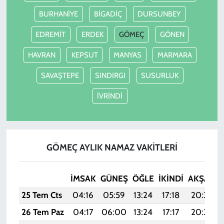
BURHANİYE
BİGADİÇ
DURSUNBEY
EDREMİT
ERDEK
GÖMEÇ
GÖNEN
HAVRAN
KEPSUT
MANYAS
MARMARA
SAVAŞTEPE
SINDIRGI
SUSURLUK
İVRİNDİ
GÖMEÇ AYLIK NAMAZ VAKITLERI
İMSAK
GÜNEŞ
ÖĞLE
İKINDI
AKŞAM
25 Tem Cts
04:16
05:59
13:24
17:18
20:39
26 Tem Paz
04:17
06:00
13:24
17:17
20:39