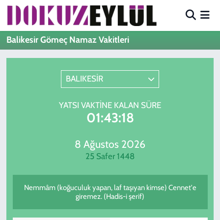
Hava Durumu
Balikesir Gömeç Namaz Vakitleri
Trafik Durumu
BALIKESİR
Süper Lig Puan Durumu ve Fikstür
YATSI VAKTINE KALAN SÜRE
Tüm Manşetler
01:43:18
Son Dakika Haberleri
8 Ağustos 2026
25 Safer 1448
Haber Arşivi
Nemmâm (koğuculuk yapan, laf taşıyan kimse) Cennet'e
giremez. (Hadis-i şerif)