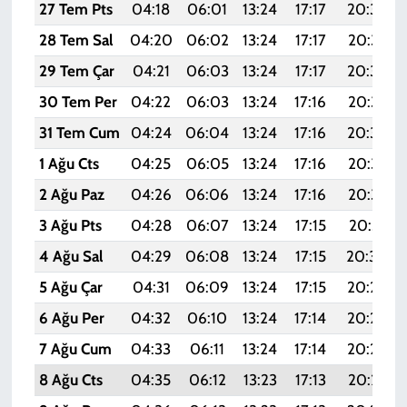
27 Tem Pts
04:18
06:01
13:24
17:17
20:38
28 Tem Sal
04:20
06:02
13:24
17:17
20:37
29 Tem Çar
04:21
06:03
13:24
17:17
20:36
30 Tem Per
04:22
06:03
13:24
17:16
20:35
31 Tem Cum
04:24
06:04
13:24
17:16
20:34
1 Ağu Cts
04:25
06:05
13:24
17:16
20:33
2 Ağu Paz
04:26
06:06
13:24
17:16
20:32
3 Ağu Pts
04:28
06:07
13:24
17:15
20:31
4 Ağu Sal
04:29
06:08
13:24
17:15
20:30
5 Ağu Çar
04:31
06:09
13:24
17:15
20:29
6 Ağu Per
04:32
06:10
13:24
17:14
20:28
7 Ağu Cum
04:33
06:11
13:24
17:14
20:26
8 Ağu Cts
04:35
06:12
13:23
17:13
20:25