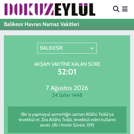
Hava Durumu
Balikesir Havran Namaz Vakitleri
Trafik Durumu
BALIKESİR
Süper Lig Puan Durumu ve Fikstür
AKŞAM VAKTINE KALAN SÜRE
Tüm Manşetler
52:01
Son Dakika Haberleri
7 Ağustos 2026
24 Safer 1448
Haber Arşivi
(Bir iş yapmaya) azmettiğin zaman Allâhü Teâlâ'ya
tevekkül et. Zira Allâhü Teâlâ, tevekkül eden kullarını
sever. (Âl-i İmrân Sûresi, 159)