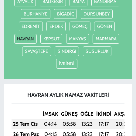
AYVALIK
BALIKESİR
BALYA
BANDIRMA
BURHANİYE
BİGADİÇ
DURSUNBEY
EDREMİT
ERDEK
GÖMEÇ
GÖNEN
HAVRAN
KEPSUT
MANYAS
MARMARA
SAVAŞTEPE
SINDIRGI
SUSURLUK
İVRİNDİ
HAVRAN AYLIK NAMAZ VAKITLERI
İMSAK
GÜNEŞ
ÖĞLE
İKINDI
AKŞAM
25 Tem Cts
04:14
05:58
13:23
17:17
20:39
26 Tem Paz
04:15
05:58
13:23
17:17
20:38