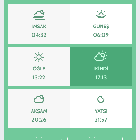
İMSAK
GÜNEŞ
04:32
06:09
ÖĞLE
İKINDI
13:22
17:13
AKŞAM
YATSI
20:26
21:57