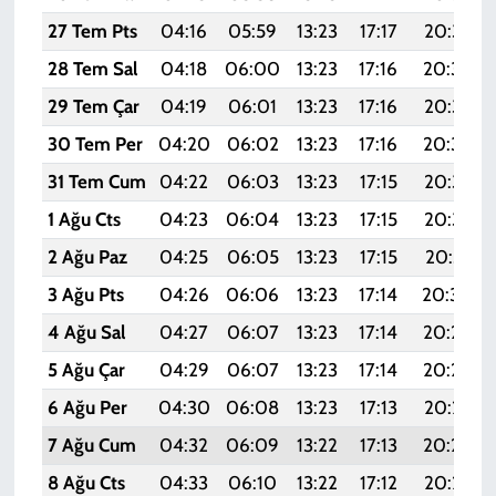
27 Tem Pts
04:16
05:59
13:23
17:17
20:37
28 Tem Sal
04:18
06:00
13:23
17:16
20:36
29 Tem Çar
04:19
06:01
13:23
17:16
20:35
30 Tem Per
04:20
06:02
13:23
17:16
20:34
31 Tem Cum
04:22
06:03
13:23
17:15
20:33
1 Ağu Cts
04:23
06:04
13:23
17:15
20:32
2 Ağu Paz
04:25
06:05
13:23
17:15
20:31
3 Ağu Pts
04:26
06:06
13:23
17:14
20:30
4 Ağu Sal
04:27
06:07
13:23
17:14
20:29
5 Ağu Çar
04:29
06:07
13:23
17:14
20:28
6 Ağu Per
04:30
06:08
13:23
17:13
20:27
7 Ağu Cum
04:32
06:09
13:22
17:13
20:26
8 Ağu Cts
04:33
06:10
13:22
17:12
20:25