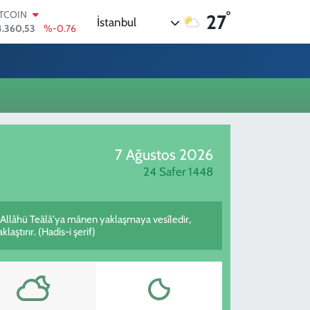
°
ITCOIN
27
İstanbul
4.360,53
%-0.76
OLAR
7,7069
%0.17
URO
5,0265
%0.01
TERLİN
,1897
%0.02
RAM ALTIN
618.49
%2.12
7 Ağustos 2026
İST100
.887
%64
24 Safer 1448
 Allâhü Teâlâ'ya mânen yaklaşmaya vesîledir,
aştırır. (Hadis-i şerif)