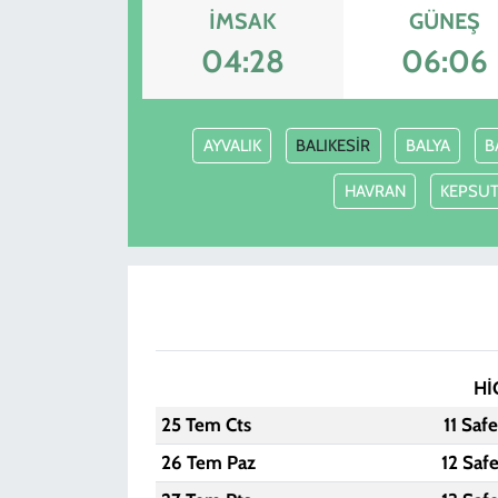
İMSAK
GÜNEŞ
04:28
06:06
AYVALIK
BALIKESİR
BALYA
B
HAVRAN
KEPSU
Hİ
25 Tem Cts
11 Saf
26 Tem Paz
12 Saf