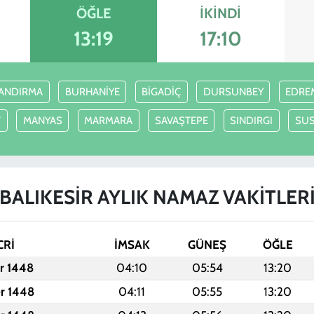
ÖĞLE
İKINDI
13:19
17:10
ANDIRMA
BURHANİYE
BİGADİÇ
DURSUNBEY
EDRE
T
MANYAS
MARMARA
SAVAŞTEPE
SINDIRGI
SU
BALIKESİR AYLIK NAMAZ VAKITLER
CRİ
İMSAK
GÜNEŞ
ÖĞLE
er 1448
04:10
05:54
13:20
er 1448
04:11
05:55
13:20