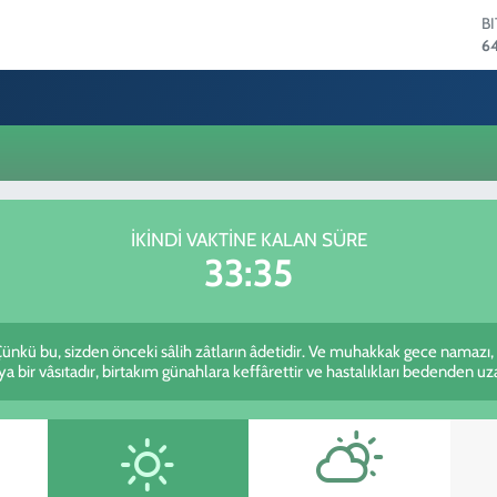
B
6
D
4
E
5
S
64
G
6
İKINDI VAKTINE KALAN SÜRE
B
33:35
13
kü bu, sizden önceki sâlih zâtların âdetidir. Ve muhakkak gece namazı,
ir vâsıtadır, birtakım günahlara keffârettir ve hastalıkları bedenden uzakl