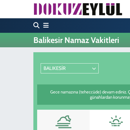
Hava Durumu
Trafik Durumu
Balikesir Namaz Vakitleri
Süper Lig Puan Durumu ve Fikstür
Tüm Manşetler
BALIKESİR
Son Dakika Haberleri
Gece namazına (teheccüde) devam ediniz. Çün
Haber Arşivi
günahlardan korunmaya b