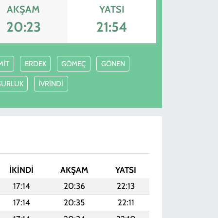
AKŞAM
YATSI
20:23
21:54
MİT
ERDEK
GÖMEÇ
GÖNEN
SURLUK
İVRİNDİ
I
İKINDI
AKŞAM
YATSI
17:14
20:36
22:13
17:14
20:35
22:11