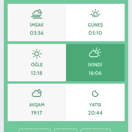
İMSAK
GÜNEŞ
03:36
05:10
ÖĞLE
İKINDI
12:18
16:06
AKŞAM
YATSI
19:17
20:44