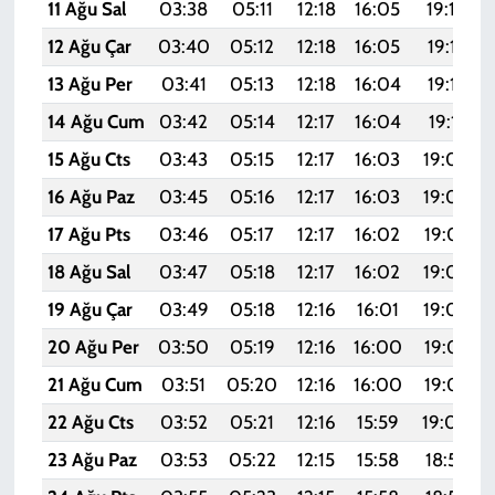
11 Ağu Sal
03:38
05:11
12:18
16:05
19:14
12 Ağu Çar
03:40
05:12
12:18
16:05
19:13
13 Ağu Per
03:41
05:13
12:18
16:04
19:12
14 Ağu Cum
03:42
05:14
12:17
16:04
19:11
15 Ağu Cts
03:43
05:15
12:17
16:03
19:09
16 Ağu Paz
03:45
05:16
12:17
16:03
19:08
17 Ağu Pts
03:46
05:17
12:17
16:02
19:07
18 Ağu Sal
03:47
05:18
12:17
16:02
19:06
19 Ağu Çar
03:49
05:18
12:16
16:01
19:04
20 Ağu Per
03:50
05:19
12:16
16:00
19:03
21 Ağu Cum
03:51
05:20
12:16
16:00
19:02
22 Ağu Cts
03:52
05:21
12:16
15:59
19:00
23 Ağu Paz
03:53
05:22
12:15
15:58
18:59