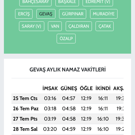
BAHÇESARAY
BAŞKALE
EDREMİT (V)
ERCİŞ
GEVAŞ
GÜRPINAR
MURADİYE
SARAY (V)
VAN
ÇALDIRAN
ÇATAK
ÖZALP
GEVAŞ AYLIK NAMAZ VAKITLERI
İMSAK
GÜNEŞ
ÖĞLE
İKINDI
AKŞAM
25 Tem Cts
03:16
04:57
12:19
16:11
19:32
26 Tem Paz
03:18
04:58
12:19
16:11
19:31
27 Tem Pts
03:19
04:58
12:19
16:10
19:30
28 Tem Sal
03:20
04:59
12:19
16:10
19:29