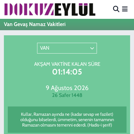
Hava Durumu
Van Gevaş Namaz Vakitleri
Trafik Durumu
VAN
Süper Lig Puan Durumu ve Fikstür
AKŞAM VAKTINE KALAN SÜRE
Tüm Manşetler
01:14:05
Son Dakika Haberleri
9 Ağustos 2026
26 Safer 1448
Haber Arşivi
Kullar, Ramazan ayında ne (kadar sevap ve fazilet)
olduğunu bilselerdi, ümmetim, senenin tamamının
Ramazan olmasını temenni ederdi. (Hadis-i şerif)