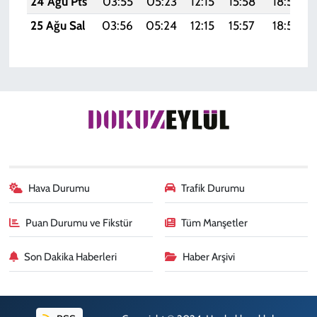
24 Ağu Pts
03:55
05:23
12:15
15:58
18:57
25 Ağu Sal
03:56
05:24
12:15
15:57
18:56
Hava Durumu
Trafik Durumu
Puan Durumu ve Fikstür
Tüm Manşetler
Son Dakika Haberleri
Haber Arşivi