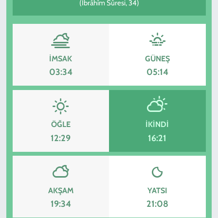
(İbrâhîm Sûresi, 34)
İMSAK
GÜNEŞ
03:34
05:14
ÖĞLE
İKINDI
12:29
16:21
AKŞAM
YATSI
19:34
21:08