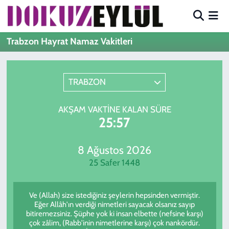
Hava Durumu
Trabzon Hayrat Namaz Vakitleri
Trafik Durumu
TRABZON
Süper Lig Puan Durumu ve Fikstür
AKŞAM VAKTINE KALAN SÜRE
Tüm Manşetler
25:57
Son Dakika Haberleri
8 Ağustos 2026
25 Safer 1448
Haber Arşivi
Ve (Allah) size istediğiniz şeylerin hepsinden vermiştir.
Eğer Allâh'ın verdiği nimetleri sayacak olsanız sayıp
bitiremezsiniz. Şüphe yok ki insan elbette (nefsine karşı)
çok zâlim, (Rabb'inin nimetlerine karşı) çok nankördür.