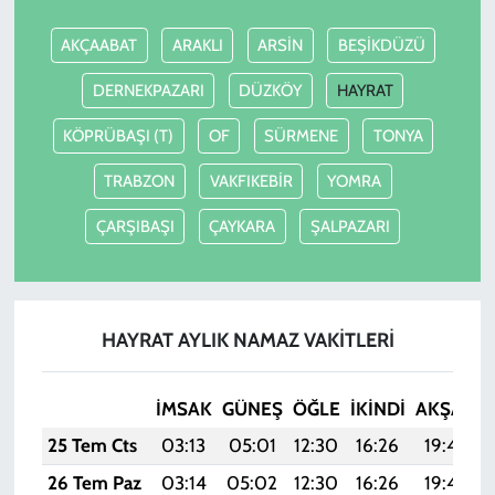
AKÇAABAT
ARAKLI
ARSİN
BEŞİKDÜZÜ
DERNEKPAZARI
DÜZKÖY
HAYRAT
KÖPRÜBAŞI (T)
OF
SÜRMENE
TONYA
TRABZON
VAKFIKEBİR
YOMRA
ÇARŞIBAŞI
ÇAYKARA
ŞALPAZARI
HAYRAT AYLIK NAMAZ VAKITLERI
İMSAK
GÜNEŞ
ÖĞLE
İKINDI
AKŞAM
25 Tem Cts
03:13
05:01
12:30
16:26
19:49
26 Tem Paz
03:14
05:02
12:30
16:26
19:48