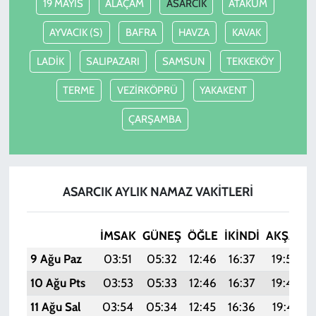
19 MAYIS
ALAÇAM
ASARCIK
ATAKUM
AYVACIK (S)
BAFRA
HAVZA
KAVAK
LADİK
SALIPAZARI
SAMSUN
TEKKEKÖY
TERME
VEZİRKÖPRÜ
YAKAKENT
ÇARŞAMBA
ASARCIK AYLIK NAMAZ VAKITLERI
İMSAK
GÜNEŞ
ÖĞLE
İKINDI
AKŞAM
9 Ağu Paz
03:51
05:32
12:46
16:37
19:50
10 Ağu Pts
03:53
05:33
12:46
16:37
19:49
11 Ağu Sal
03:54
05:34
12:45
16:36
19:47