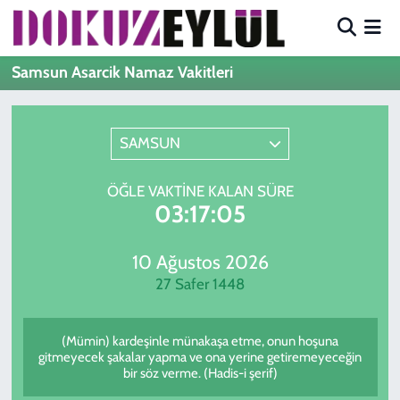
Hava Durumu
Samsun Asarcik Namaz Vakitleri
Trafik Durumu
SAMSUN
Süper Lig Puan Durumu ve Fikstür
ÖĞLE VAKTINE KALAN SÜRE
Tüm Manşetler
03:17:05
Son Dakika Haberleri
10 Ağustos 2026
27 Safer 1448
Haber Arşivi
(Mümin) kardeşinle münakaşa etme, onun hoşuna
gitmeyecek şakalar yapma ve ona yerine getiremeyeceğin
bir söz verme. (Hadis-i şerif)