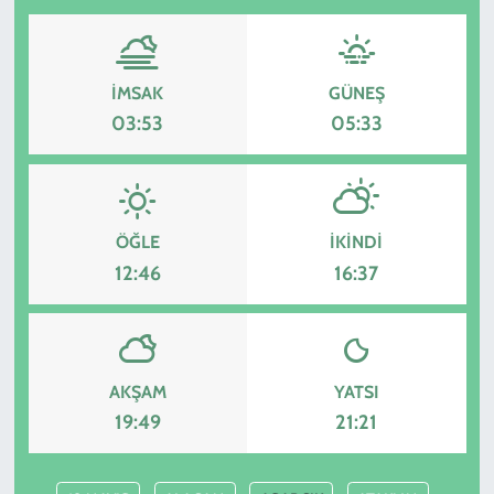
İMSAK
GÜNEŞ
03:53
05:33
ÖĞLE
İKINDI
12:46
16:37
AKŞAM
YATSI
19:49
21:21