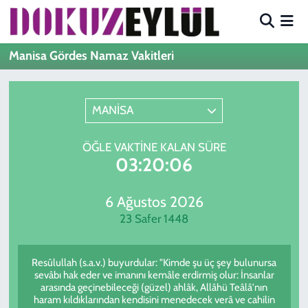
Hava Durumu
Manisa Gördes Namaz Vakitleri
Trafik Durumu
MANİSA
Süper Lig Puan Durumu ve Fikstür
ÖĞLE VAKTINE KALAN SÜRE
Tüm Manşetler
03:20:06
Son Dakika Haberleri
6 Ağustos 2026
23 Safer 1448
Haber Arşivi
Resûlullah (s.a.v.) buyurdular: "Kimde şu üç şey bulunursa
sevâbı hak eder ve imanını kemâle erdirmiş olur: İnsanlar
arasında geçinebileceği (güzel) ahlâk, Allâhü Teâlâ'nın
haram kıldıklarından kendisini menedecek verâ ve cahilin