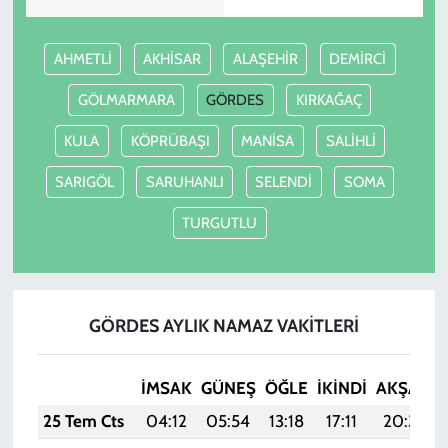
AHMETLİ
AKHİSAR
ALAŞEHİR
DEMİRCİ
GÖLMARMARA
GÖRDES
KIRKAĞAÇ
KULA
KÖPRÜBAŞI
MANİSA
SALİHLİ
SARIGÖL
SARUHANLI
SELENDİ
SOMA
TURGUTLU
GÖRDES AYLIK NAMAZ VAKITLERI
İMSAK
GÜNEŞ
ÖĞLE
İKINDI
AKŞAM
25 Tem Cts
04:12
05:54
13:18
17:11
20:32