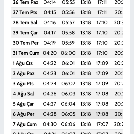
26 Tem Paz
04:14
05:55
13:18
17:11
20:32
27 Tem Pts
04:15
05:56
13:18
17:11
20:31
28 Tem Sal
04:16
05:57
13:18
17:10
20:30
29 Tem Çar
04:17
05:58
13:18
17:10
20:29
30 Tem Per
04:19
05:59
13:18
17:10
20:28
31 Tem Cum
04:20
06:00
13:18
17:10
20:27
1 Ağu Cts
04:22
06:01
13:18
17:09
20:26
2 Ağu Paz
04:23
06:01
13:18
17:09
20:25
3 Ağu Pts
04:24
06:02
13:18
17:09
20:24
4 Ağu Sal
04:26
06:03
13:18
17:08
20:23
5 Ağu Çar
04:27
06:04
13:18
17:08
20:22
6 Ağu Per
04:28
06:05
13:18
17:08
20:21
7 Ağu Cum
04:30
06:06
13:18
17:07
20:20