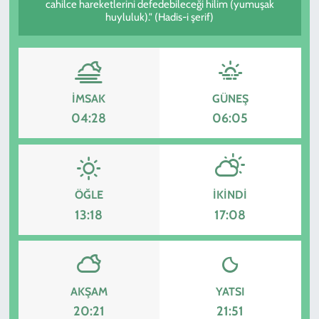
cahilce hareketlerini defedebileceği hilim (yumuşak
huyluluk)." (Hadis-i şerif)
İMSAK
GÜNEŞ
04:28
06:05
ÖĞLE
İKINDI
13:18
17:08
AKŞAM
YATSI
20:21
21:51