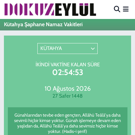
Hava Durumu
Kütahya Şaphane Namaz Vakitleri
Trafik Durumu
KÜTAHYA
Süper Lig Puan Durumu ve Fikstür
İKINDI VAKTINE KALAN SÜRE
Tüm Manşetler
02:54:53
Son Dakika Haberleri
10 Ağustos 2026
27 Safer 1448
Haber Arşivi
Günahlarından tevbe eden gençten, Allâhü Teâlâ'ya daha
sevimli hiçbir kimse yoktur. Günah işlemeye devam eden
yaşlıdan da, Allâhü Teâlâ'ya daha sevimsiz hiçbir kimse
yoktur. (Hadis-i şerif)