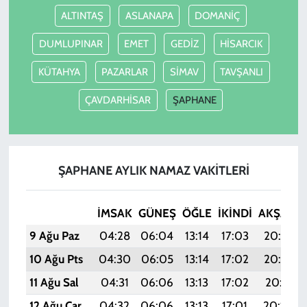
ALTINTAŞ
ASLANAPA
DOMANİÇ
DUMLUPINAR
EMET
GEDİZ
HİSARCIK
KÜTAHYA
PAZARLAR
SİMAV
TAVŞANLI
ÇAVDARHİSAR
ŞAPHANE
ŞAPHANE AYLIK NAMAZ VAKITLERI
İMSAK
GÜNEŞ
ÖĞLE
İKINDI
AKŞAM
9 Ağu Paz
04:28
06:04
13:14
17:03
20:14
10 Ağu Pts
04:30
06:05
13:14
17:02
20:13
11 Ağu Sal
04:31
06:06
13:13
17:02
20:11
12 Ağu Çar
04:32
06:06
13:13
17:01
20:10