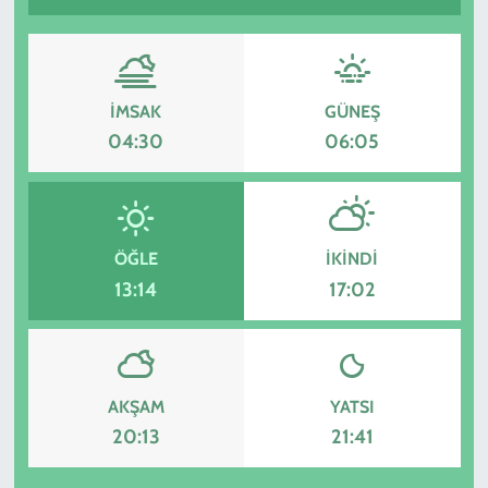
İMSAK
GÜNEŞ
04:30
06:05
ÖĞLE
İKINDI
13:14
17:02
AKŞAM
YATSI
20:13
21:41