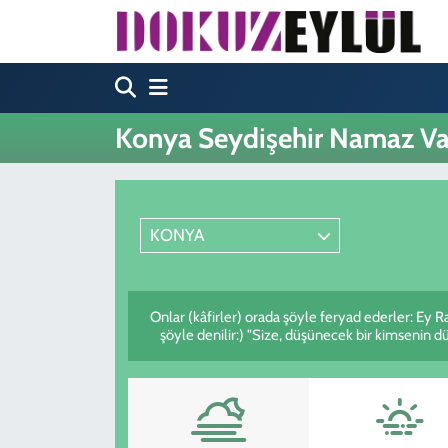
Hava Durumu
Trafik Durumu
Konya Seydişehir Namaz Vak
Süper Lig Puan Durumu ve Fikstür
Tüm Manşetler
KONYA
Son Dakika Haberleri
Onlar (kâfirler) orada şöyle feryad ederler: Ey 
Haber Arşivi
şöyle denilir:) "Size, düşünecek bir kimsenin