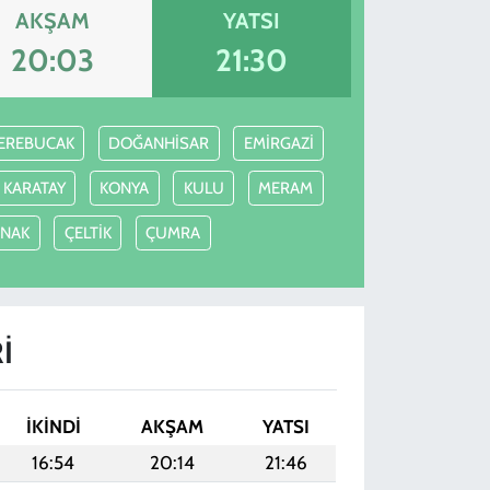
AKŞAM
YATSI
20:03
21:30
EREBUCAK
DOĞANHİSAR
EMİRGAZİ
KARATAY
KONYA
KULU
MERAM
NAK
ÇELTİK
ÇUMRA
I
İKINDI
AKŞAM
YATSI
16:54
20:14
21:46