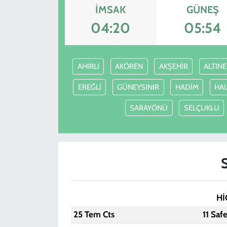
İMSAK
GÜNEŞ
04:20
05:54
AHIRLI
AKÖREN
AKŞEHİR
ALTINE
EREĞLİ
GÜNEYSINIR
HADİM
HA
SARAYÖNÜ
SELÇUKLU
Hİ
25 Tem Cts
11 Saf