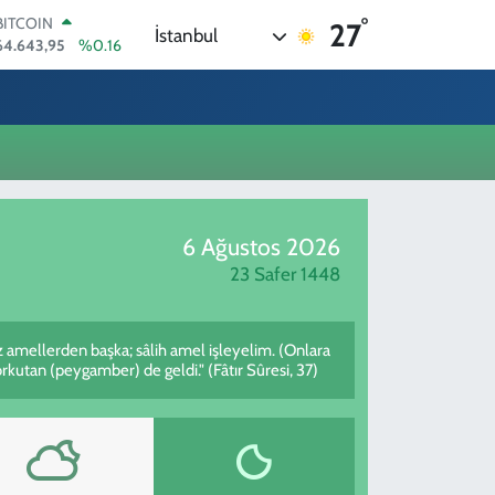
°
BITCOIN
27
İstanbul
64.643,95
%0.16
DOLAR
47,6006
%0.06
EURO
55,0250
%0.02
STERLİN
64,2398
%0.2
GRAM ALTIN
6500.87
%0.12
6 Ağustos 2026
BİST100
13.799
%70
23 Safer 1448
z amellerden başka; sâlih amel işleyelim. (Onlara
utan (peygamber) de geldi." (Fâtır Sûresi, 37)