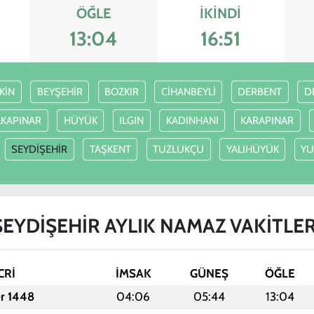
ÖĞLE
İKINDI
13:04
16:51
KİN
BEYŞEHİR
BOZKIR
CİHANBEYLİ
DERBENT
D
LKAPINAR
HÜYÜK
ILGIN
KADINHANI
KARAPINAR
SEYDİŞEHİR
TAŞKENT
TUZLUKÇU
YALIHÜYÜK
YU
SEYDİŞEHİR AYLIK NAMAZ VAKITLER
CRİ
İMSAK
GÜNEŞ
ÖĞLE
er 1448
04:06
05:44
13:04