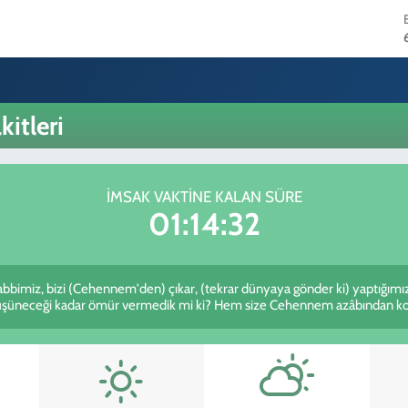
itleri
İMSAK VAKTINE KALAN SÜRE
01:14:32
Rabbimiz, bizi (Cehennem'den) çıkar, (tekrar dünyaya gönder ki) yaptığımı
 düşüneceği kadar ömür vermedik mi ki? Hem size Cehennem azâbından kork