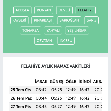
AKKIŞLA
BÜNYAN
DEVELİ
FELAHİYE
KAYSERİ
PINARBAŞI
SARIOĞLAN
SARIZ
TOMARZA
YAHYALI
YEŞİLHİSAR
ÖZVATAN
İNCESU
FELAHİYE AYLIK NAMAZ VAKITLERI
İMSAK
GÜNEŞ
ÖĞLE
İKINDI
AKŞAM
25 Tem Cts
03:42
05:25
12:49
16:42
20:04
26 Tem Paz
03:44
05:26
12:49
16:42
20:03
27 Tem Pts
03:45
05:27
12:49
16:42
20:02