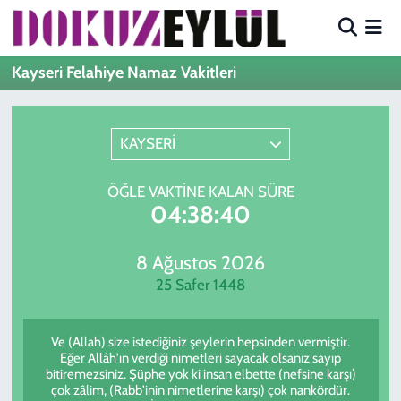
Hava Durumu
Kayseri Felahiye Namaz Vakitleri
Trafik Durumu
KAYSERİ
Süper Lig Puan Durumu ve Fikstür
ÖĞLE VAKTINE KALAN SÜRE
Tüm Manşetler
04:38:40
Son Dakika Haberleri
8 Ağustos 2026
25 Safer 1448
Haber Arşivi
Ve (Allah) size istediğiniz şeylerin hepsinden vermiştir.
Eğer Allâh'ın verdiği nimetleri sayacak olsanız sayıp
bitiremezsiniz. Şüphe yok ki insan elbette (nefsine karşı)
çok zâlim, (Rabb'inin nimetlerine karşı) çok nankördür.