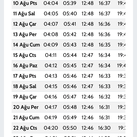
10 Ağu Pts
04:04
05:39
12:48
16:37
19:47
11 Ağu Sal
04:05
05:40
12:48
16:37
19:46
12 Ağu Çar
04:07
05:41
12:48
16:36
19:45
13 Ağu Per
04:08
05:42
12:48
16:36
19:44
14 Ağu Cum
04:09
05:43
12:48
16:35
19:42
15 Ağu Cts
04:11
05:44
12:47
16:34
19:41
16 Ağu Paz
04:12
05:45
12:47
16:34
19:40
17 Ağu Pts
04:13
05:46
12:47
16:33
19:38
18 Ağu Sal
04:15
05:46
12:47
16:33
19:37
19 Ağu Çar
04:16
05:47
12:46
16:32
19:36
20 Ağu Per
04:17
05:48
12:46
16:31
19:34
21 Ağu Cum
04:19
05:49
12:46
16:31
19:33
22 Ağu Cts
04:20
05:50
12:46
16:30
19:31