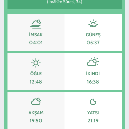
(İbrâhîm Sûresi, 34)
İMSAK
GÜNEŞ
04:01
05:37
ÖĞLE
İKINDI
12:48
16:38
AKŞAM
YATSI
19:50
21:19