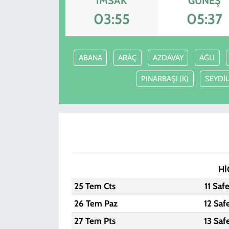
İMSAK
GÜNEŞ
03:55
05:37
ABANA
ARAÇ
AZDAVAY
AĞLI
PINARBAŞI (K)
SEYDİ
Hİ
25 Tem Cts
11 Saf
26 Tem Paz
12 Saf
27 Tem Pts
13 Saf