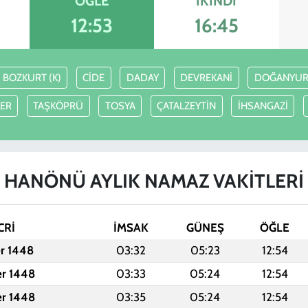
ÖĞLE
İKINDI
12:53
16:45
BOZKURT (K)
CİDE
DADAY
DEVREKANİ
DOĞANYUR
LER
TAŞKÖPRÜ
TOSYA
ÇATALZEYTİN
İHSANGAZİ
HANÖNÜ AYLIK NAMAZ VAKITLERI
CRİ
İMSAK
GÜNEŞ
ÖĞLE
er 1448
03:32
05:23
12:54
er 1448
03:33
05:24
12:54
er 1448
03:35
05:24
12:54