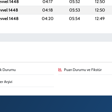
evvel 1448
04:17
05:52
12:50
evvel 1448
04:18
05:53
12:50
evvel 1448
04:20
05:54
12:49
fik Durumu
Puan Durumu ve Fikstür
r Arşivi