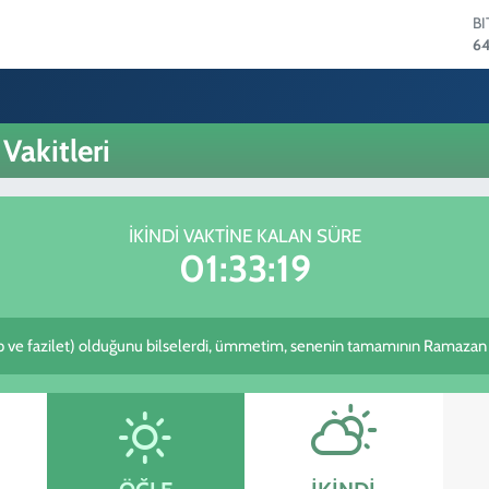
B
64
D
47
E
55
akitleri
S
64
G
6
İKINDI VAKTINE KALAN SÜRE
B
01:33:19
13
 ve fazilet) olduğunu bilselerdi, ümmetim, senenin tamamının Ramazan o