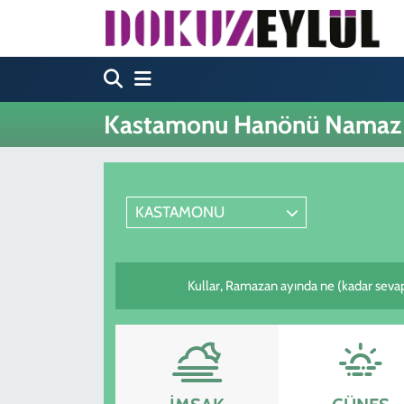
Hava Durumu
Trafik Durumu
Kastamonu Hanönü Namaz V
Süper Lig Puan Durumu ve Fikstür
Tüm Manşetler
KASTAMONU
Son Dakika Haberleri
Kullar, Ramazan ayında ne (kadar sevap
Haber Arşivi