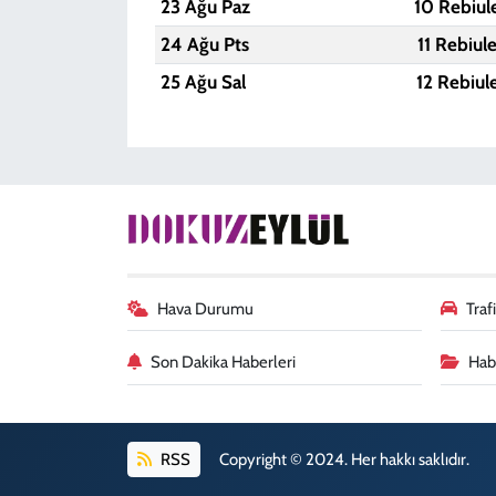
23 Ağu Paz
10 Rebiul
24 Ağu Pts
11 Rebiul
25 Ağu Sal
12 Rebiul
Hava Durumu
Tra
Son Dakika Haberleri
Habe
RSS
Copyright © 2024. Her hakkı saklıdır.