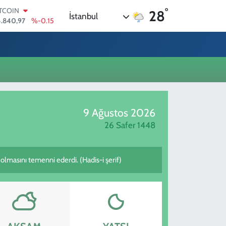
°
ITCOIN
28
İstanbul
.840,97
%-0.15
OLAR
,7436
%0.18
URO
,2510
%0.32
TERLİN
,4811
%0.38
RAM ALTIN
660.55
%0
9 Ağustos 2026
İST100
.779
%-14
26 Safer 1448
lmasını temenni ederdi. (Hadis-i şerif)