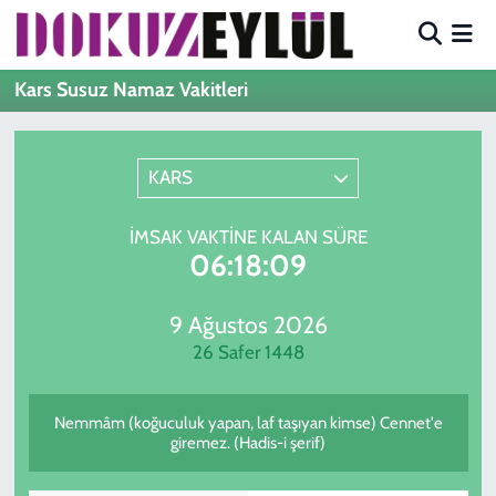
Hava Durumu
Kars Susuz Namaz Vakitleri
Trafik Durumu
KARS
Süper Lig Puan Durumu ve Fikstür
İMSAK VAKTINE KALAN SÜRE
Tüm Manşetler
06:18:09
Son Dakika Haberleri
9 Ağustos 2026
26 Safer 1448
Haber Arşivi
Nemmâm (koğuculuk yapan, laf taşıyan kimse) Cennet'e
giremez. (Hadis-i şerif)