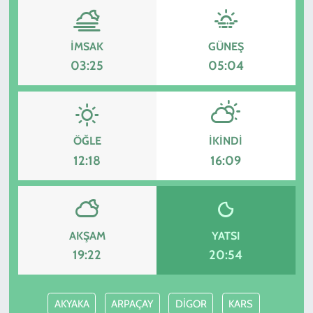
İMSAK
GÜNEŞ
03:25
05:04
ÖĞLE
İKINDI
12:18
16:09
AKŞAM
YATSI
19:22
20:54
AKYAKA
ARPAÇAY
DİGOR
KARS