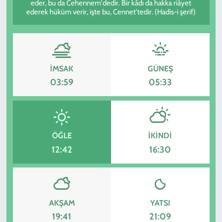
eder, bu da Cehennem'dedir. Bir kâdı da hakka riâyet
ederek hüküm verir, işte bu, Cennet'tedir. (Hadis-i şerif)
İMSAK
GÜNEŞ
03:59
05:33
ÖĞLE
İKINDI
12:42
16:30
AKŞAM
YATSI
19:41
21:09