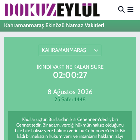
Hava Durumu
Kahramanmaraş Ekinözü Namaz Vakitleri
Trafik Durumu
KAHRAMANMARAŞ
Süper Lig Puan Durumu ve Fikstür
İKINDI VAKTINE KALAN SÜRE
Tüm Manşetler
02:00:27
Son Dakika Haberleri
8 Ağustos 2026
25 Safer 1448
Haber Arşivi
Kâdılar üçtür. Bunlardan ikisi Cehennem'dedir, biri
Cennet'tedir. Bir adam, verdiği hükmün haksız olduğunu
bile bile haksız yere hüküm verir, bu Cehennem'dedir. Bir
kâdı bilmeksizin hüküm verir ve insanların haklarını zâyi