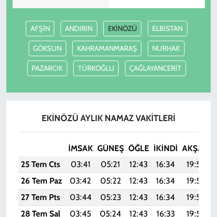
AFŞİN
ANDIRIN
EKİNÖZÜ
ELBİSTAN
GÖKSUN
KAHRAMANMARAŞ
NURHAK
PAZARCIK
TÜRKOĞLU
ÇAĞLAYANCERİT
EKİNÖZÜ AYLIK NAMAZ VAKITLERI
İMSAK
GÜNEŞ
ÖĞLE
İKINDI
AKŞAM
25 Tem Cts
03:41
05:21
12:43
16:34
19:55
26 Tem Paz
03:42
05:22
12:43
16:34
19:54
27 Tem Pts
03:44
05:23
12:43
16:34
19:53
28 Tem Sal
03:45
05:24
12:43
16:33
19:52