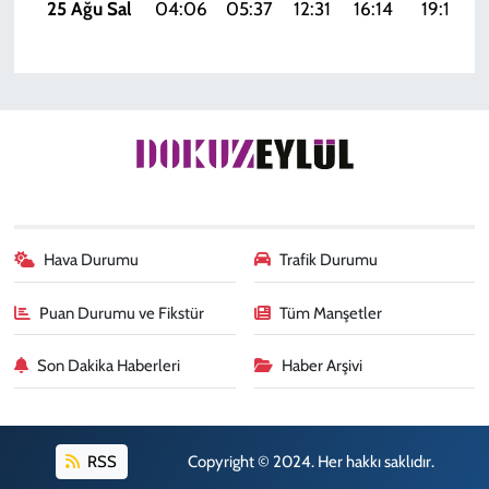
25 Ağu Sal
04:06
05:37
12:31
16:14
19:14
Hava Durumu
Trafik Durumu
Puan Durumu ve Fikstür
Tüm Manşetler
Son Dakika Haberleri
Haber Arşivi
RSS
Copyright © 2024. Her hakkı saklıdır.