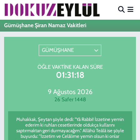
Hava Durumu
Gümüşhane Şiran Namaz Vakitleri
Trafik Durumu
GÜMÜŞHANE
Süper Lig Puan Durumu ve Fikstür
ÖĞLE VAKTINE KALAN SÜRE
Tüm Manşetler
01:31:18
Son Dakika Haberleri
9 Ağustos 2026
26 Safer 1448
Haber Arşivi
Muhakkak, Şeytan şöyle dedi: "Yâ Rabbi! İzzetine yemin
ederim ki ruhları cesetlerinde oldukça kullarını
saptırmaktan geri durmayacağım." Allâhü Teâlâ ise şöyle
buyurdu: "İzzetim ve Celâlime yemin olsun ki onlar