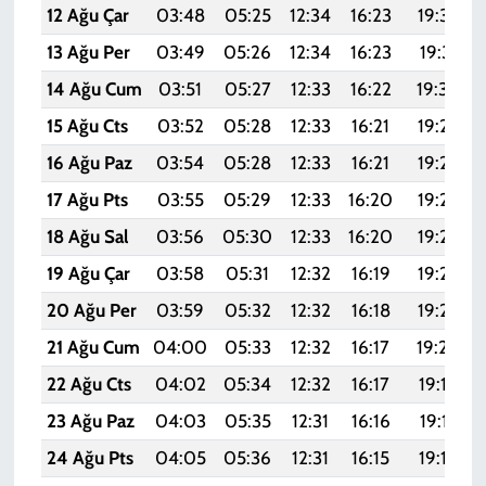
12 Ağu Çar
03:48
05:25
12:34
16:23
19:33
13 Ağu Per
03:49
05:26
12:34
16:23
19:31
14 Ağu Cum
03:51
05:27
12:33
16:22
19:30
15 Ağu Cts
03:52
05:28
12:33
16:21
19:29
16 Ağu Paz
03:54
05:28
12:33
16:21
19:27
17 Ağu Pts
03:55
05:29
12:33
16:20
19:26
18 Ağu Sal
03:56
05:30
12:33
16:20
19:25
19 Ağu Çar
03:58
05:31
12:32
16:19
19:23
20 Ağu Per
03:59
05:32
12:32
16:18
19:22
21 Ağu Cum
04:00
05:33
12:32
16:17
19:20
22 Ağu Cts
04:02
05:34
12:32
16:17
19:19
23 Ağu Paz
04:03
05:35
12:31
16:16
19:17
24 Ağu Pts
04:05
05:36
12:31
16:15
19:16