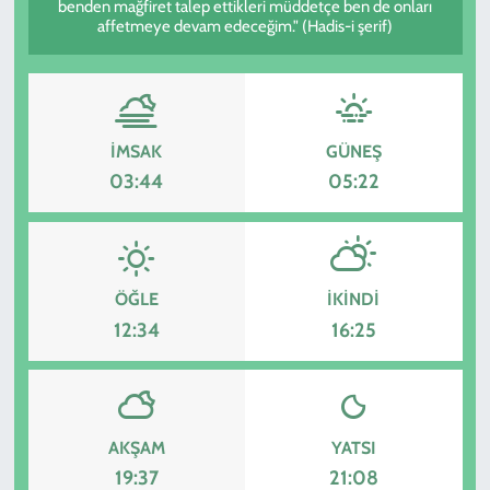
benden mağfiret talep ettikleri müddetçe ben de onları
affetmeye devam edeceğim." (Hadis-i şerif)
İMSAK
GÜNEŞ
03:44
05:22
ÖĞLE
İKINDI
12:34
16:25
AKŞAM
YATSI
19:37
21:08