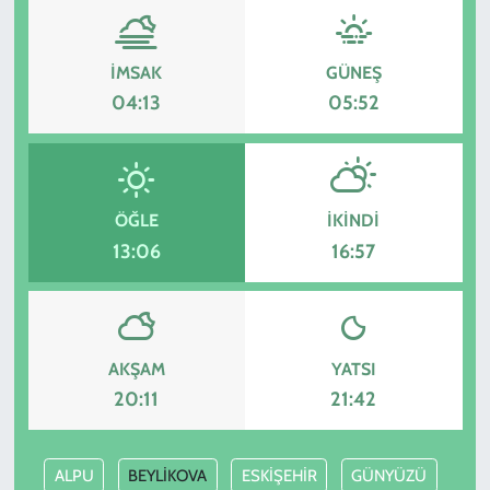
İMSAK
GÜNEŞ
04:13
05:52
ÖĞLE
İKINDI
13:06
16:57
AKŞAM
YATSI
20:11
21:42
ALPU
BEYLİKOVA
ESKİŞEHİR
GÜNYÜZÜ