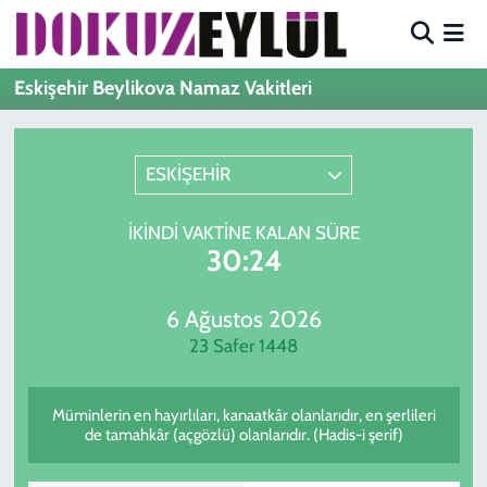
Hava Durumu
Eskişehir Beylikova Namaz Vakitleri
Trafik Durumu
ESKİŞEHİR
Süper Lig Puan Durumu ve Fikstür
İKINDI VAKTINE KALAN SÜRE
Tüm Manşetler
30:24
Son Dakika Haberleri
6 Ağustos 2026
23 Safer 1448
Haber Arşivi
Müminlerin en hayırlıları, kanaatkâr olanlarıdır, en şerlileri
de tamahkâr (açgözlü) olanlarıdır. (Hadis-i şerif)