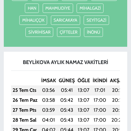
HAN
MAHMUDİYE
MİHALGAZİ
MİHALIÇÇIK
SARICAKAYA
SEYİTGAZİ
SİVRİHİSAR
ÇİFTELER
İNÖNÜ
BEYLİKOVA AYLIK NAMAZ VAKITLERI
İMSAK
GÜNEŞ
ÖĞLE
İKINDI
AKŞAM
25 Tem Cts
03:56
05:41
13:07
17:01
20:23
26 Tem Paz
03:58
05:42
13:07
17:00
20:22
27 Tem Pts
03:59
05:43
13:07
17:00
20:21
28 Tem Sal
04:01
05:43
13:07
17:00
20:20
29 Tem Çar
04:02
05:44
13:07
17:00
20:19