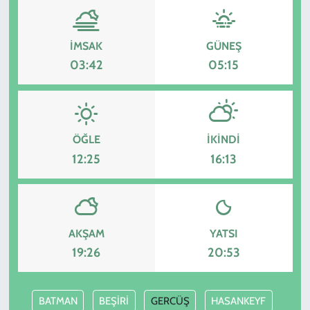
İMSAK
GÜNEŞ
03:42
05:15
ÖĞLE
İKINDI
12:25
16:13
AKŞAM
YATSI
19:26
20:53
BATMAN
BEŞİRİ
GERCÜŞ
HASANKEYF