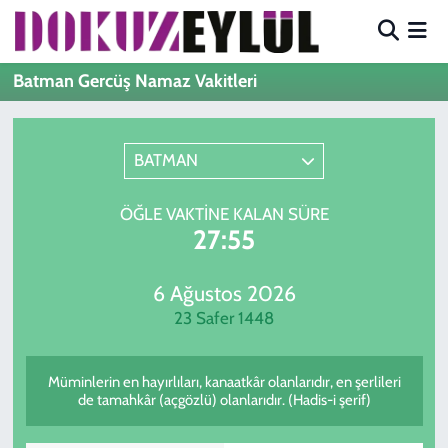
Hava Durumu
Batman Gercüş Namaz Vakitleri
Trafik Durumu
BATMAN
Süper Lig Puan Durumu ve Fikstür
ÖĞLE VAKTINE KALAN SÜRE
Tüm Manşetler
27:55
Son Dakika Haberleri
6 Ağustos 2026
23 Safer 1448
Haber Arşivi
Müminlerin en hayırlıları, kanaatkâr olanlarıdır, en şerlileri
de tamahkâr (açgözlü) olanlarıdır. (Hadis-i şerif)