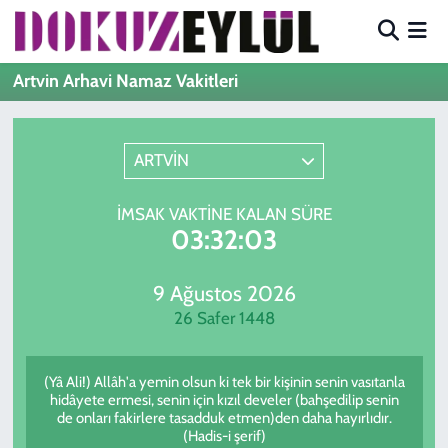
Hava Durumu
Artvin Arhavi Namaz Vakitleri
Trafik Durumu
ARTVİN
Süper Lig Puan Durumu ve Fikstür
İMSAK VAKTINE KALAN SÜRE
Tüm Manşetler
03:32:03
Son Dakika Haberleri
9 Ağustos 2026
26 Safer 1448
Haber Arşivi
(Yâ Ali!) Allâh'a yemin olsun ki tek bir kişinin senin vasıtanla
hidâyete ermesi, senin için kızıl develer (bahşedilip senin
de onları fakirlere tasadduk etmen)den daha hayırlıdır.
(Hadis-i şerif)