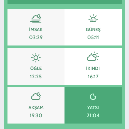
İMSAK
GÜNEŞ
03:29
05:11
ÖĞLE
İKINDI
12:25
16:17
AKŞAM
YATSI
19:30
21:04