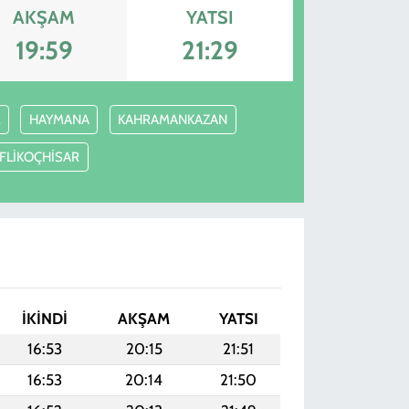
AKŞAM
YATSI
19:59
21:29
L
HAYMANA
KAHRAMANKAZAN
FLİKOÇHİSAR
İKINDI
AKŞAM
YATSI
16:53
20:15
21:51
16:53
20:14
21:50