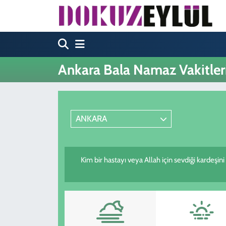
Hava Durumu
Trafik Durumu
Ankara Bala Namaz Vakitler
Süper Lig Puan Durumu ve Fikstür
Tüm Manşetler
ANKARA
Son Dakika Haberleri
Kim bir hastayı veya Allah için sevdiği kardeşin
Haber Arşivi