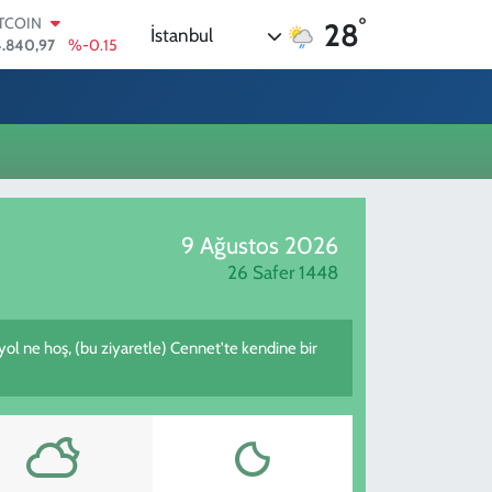
°
ITCOIN
28
İstanbul
.840,97
%-0.15
OLAR
,7436
%0.18
URO
,2510
%0.32
TERLİN
,4811
%0.38
RAM ALTIN
660.55
%0
9 Ağustos 2026
İST100
.779
%-14
26 Safer 1448
 yol ne hoş, (bu ziyaretle) Cennet'te kendine bir