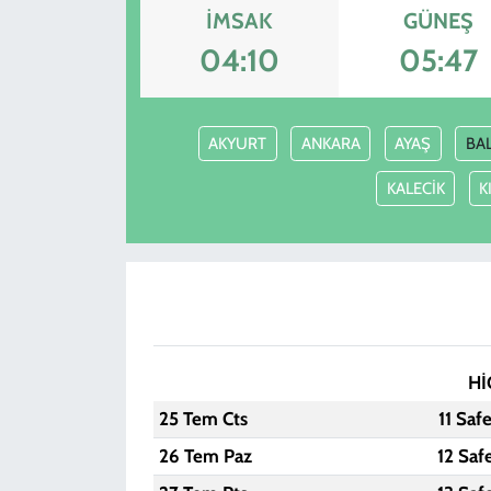
İMSAK
GÜNEŞ
04:10
05:47
AKYURT
ANKARA
AYAŞ
BA
KALECİK
K
Hİ
25 Tem Cts
11 Saf
26 Tem Paz
12 Saf