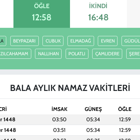
ÖĞLE
İKINDI
12:58
16:48
LA
BEYPAZARI
CUBUK
ELMADAĞ
EVREN
GÜDÜ
IZILCAHAMAM
NALLIHAN
POLATLI
ÇAMLIDERE
ŞERE
BALA AYLIK NAMAZ VAKITLERI
CRİ
İMSAK
GÜNEŞ
ÖĞLE
er 1448
03:50
05:34
12:59
er 1448
03:51
05:34
12:59