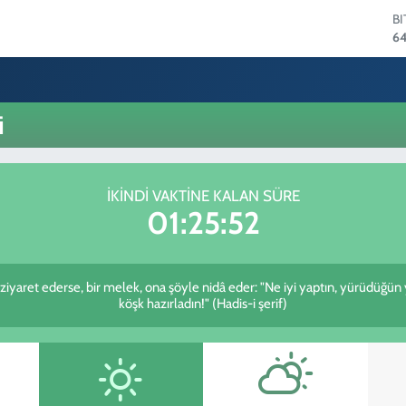
B
64
D
47
E
55
i
S
64
G
6
İKINDI VAKTINE KALAN SÜRE
B
01:25:52
13
i ziyaret ederse, bir melek, ona şöyle nidâ eder: "Ne iyi yaptın, yürüdüğün
köşk hazırladın!" (Hadis-i şerif)