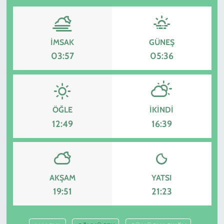
İMSAK
GÜNEŞ
03:57
05:36
ÖĞLE
İKINDI
12:49
16:39
AKŞAM
YATSI
19:51
21:23