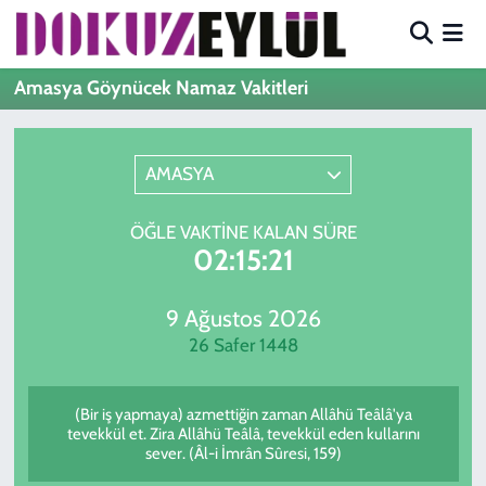
Hava Durumu
Amasya Göynücek Namaz Vakitleri
Trafik Durumu
AMASYA
Süper Lig Puan Durumu ve Fikstür
ÖĞLE VAKTINE KALAN SÜRE
Tüm Manşetler
02:15:21
Son Dakika Haberleri
9 Ağustos 2026
26 Safer 1448
Haber Arşivi
(Bir iş yapmaya) azmettiğin zaman Allâhü Teâlâ'ya
tevekkül et. Zira Allâhü Teâlâ, tevekkül eden kullarını
sever. (Âl-i İmrân Sûresi, 159)