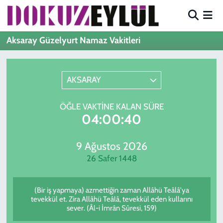
Hava Durumu
Aksaray Güzelyurt Namaz Vakitleri
Trafik Durumu
AKSARAY
Süper Lig Puan Durumu ve Fikstür
ÖĞLE VAKTINE KALAN SÜRE
Tüm Manşetler
04:00:40
Son Dakika Haberleri
9 Ağustos 2026
26 Safer 1448
Haber Arşivi
(Bir iş yapmaya) azmettiğin zaman Allâhü Teâlâ'ya
tevekkül et. Zira Allâhü Teâlâ, tevekkül eden kullarını
sever. (Âl-i İmrân Sûresi, 159)