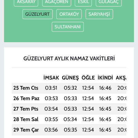
AKSARAY
AĞAÇÖREN
ESKİL
GÜLAĞAÇ
GÜZELYURT
ORTAKÖY
SARIYAHŞİ
SULTANHANI
GÜZELYURT AYLIK NAMAZ VAKITLERI
İMSAK
GÜNEŞ
ÖĞLE
İKINDI
AKŞAM
25 Tem Cts
03:51
05:32
12:54
16:46
20:06
26 Tem Paz
03:53
05:33
12:54
16:45
20:06
27 Tem Pts
03:54
05:33
12:54
16:45
20:05
28 Tem Sal
03:55
05:34
12:54
16:45
20:04
29 Tem Çar
03:56
05:35
12:54
16:45
20:03