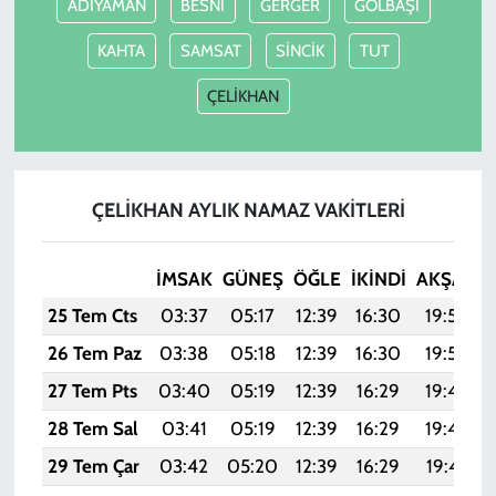
ADIYAMAN
BESNİ
GERGER
GÖLBAŞI
KAHTA
SAMSAT
SİNCİK
TUT
ÇELİKHAN
ÇELİKHAN AYLIK NAMAZ VAKITLERI
İMSAK
GÜNEŞ
ÖĞLE
İKINDI
AKŞAM
25 Tem Cts
03:37
05:17
12:39
16:30
19:50
26 Tem Paz
03:38
05:18
12:39
16:30
19:50
27 Tem Pts
03:40
05:19
12:39
16:29
19:49
28 Tem Sal
03:41
05:19
12:39
16:29
19:48
29 Tem Çar
03:42
05:20
12:39
16:29
19:47