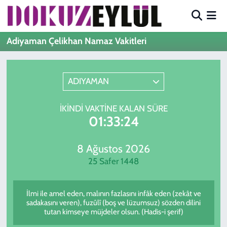
Hava Durumu
Adiyaman Çelikhan Namaz Vakitleri
Trafik Durumu
ADIYAMAN
Süper Lig Puan Durumu ve Fikstür
İKINDI VAKTINE KALAN SÜRE
Tüm Manşetler
01:33:24
Son Dakika Haberleri
8 Ağustos 2026
25 Safer 1448
Haber Arşivi
İlmi ile amel eden, malının fazlasını infâk eden (zekât ve
sadakasını veren), fuzûlî (boş ve lüzumsuz) sözden dilini
tutan kimseye müjdeler olsun. (Hadis-i şerif)