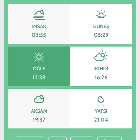
İMSAK
GÜNEŞ
03:55
05:29
ÖĞLE
İKINDI
12:38
16:26
AKŞAM
YATSI
19:37
21:04