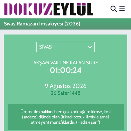
Hava Durumu
Sivas Ramazan İmsakiyesi (2026)
Trafik Durumu
SİVAS
Süper Lig Puan Durumu ve Fikstür
AKŞAM VAKTINE KALAN SÜRE
Tüm Manşetler
01:00:24
Son Dakika Haberleri
9 Ağustos 2026
26 Safer 1448
Haber Arşivi
Ümmetim hakkında en çok korktuğum kimse, ilmi
(sadece) dilinde olan (itikadı bozuk, ilmiyle amel
etmeyen) münafıklardır. (Hadis-i şerif)