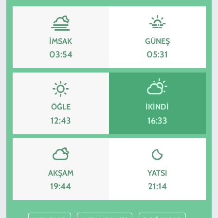
İMSAK
GÜNEŞ
03:54
05:31
ÖĞLE
İKINDI
12:43
16:33
AKŞAM
YATSI
19:44
21:14