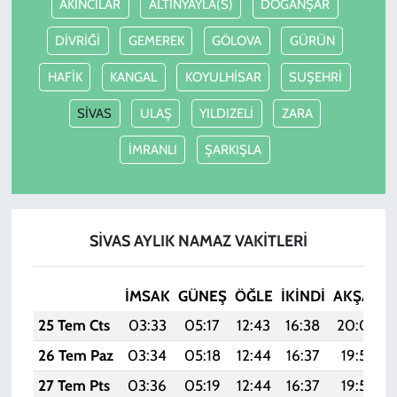
AKINCILAR
ALTINYAYLA(S)
DOĞANŞAR
DİVRİĞİ
GEMEREK
GÖLOVA
GÜRÜN
HAFİK
KANGAL
KOYULHİSAR
SUŞEHRİ
SİVAS
ULAŞ
YILDIZELİ
ZARA
İMRANLI
ŞARKIŞLA
SİVAS AYLIK NAMAZ VAKITLERI
İMSAK
GÜNEŞ
ÖĞLE
İKINDI
AKŞAM
25 Tem Cts
03:33
05:17
12:43
16:38
20:00
26 Tem Paz
03:34
05:18
12:44
16:37
19:59
27 Tem Pts
03:36
05:19
12:44
16:37
19:58