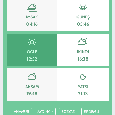
İMSAK
GÜNEŞ
04:16
05:46
ÖĞLE
İKINDI
12:52
16:38
AKŞAM
YATSI
19:48
21:13
ANAMUR
AYDINCIK
BOZYAZI
ERDEMLİ