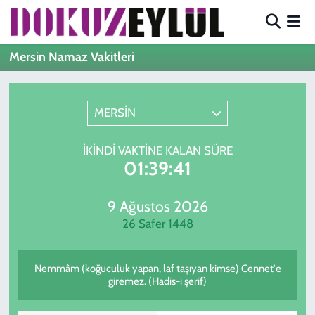
Hava Durumu
Mersin Namaz Vakitleri
Trafik Durumu
MERSİN
Süper Lig Puan Durumu ve Fikstür
İKINDI VAKTINE KALAN SÜRE
Tüm Manşetler
01:39:41
Son Dakika Haberleri
9 Ağustos 2026
26 Safer 1448
Haber Arşivi
Nemmâm (koğuculuk yapan, laf taşıyan kimse) Cennet'e
giremez. (Hadis-i şerif)