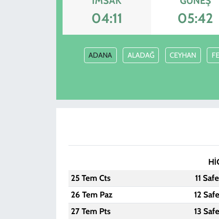
İMSAK
GÜNEŞ
04:11
05:42
ADANA
ALADAĞ
CEYHAN
F
Hİ
25 Tem Cts
11 Saf
26 Tem Paz
12 Saf
27 Tem Pts
13 Saf