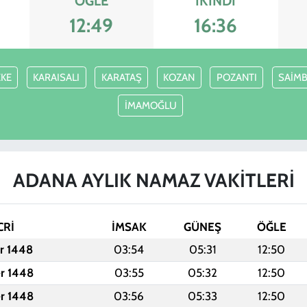
ÖĞLE
İKINDI
12:49
16:36
EKE
KARAISALI
KARATAŞ
KOZAN
POZANTI
SAİMB
İMAMOĞLU
ADANA AYLIK NAMAZ VAKITLERI
CRİ
İMSAK
GÜNEŞ
ÖĞLE
er 1448
03:54
05:31
12:50
er 1448
03:55
05:32
12:50
er 1448
03:56
05:33
12:50