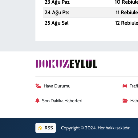
23 Ağu Paz
10 Rebiul
24 Ağu Pts
11 Rebiul
25 Ağu Sal
12 Rebiul
Hava Durumu
Tra
Son Dakika Haberleri
Habe
RSS
Copyright © 2024. Her hakkı saklıdır.