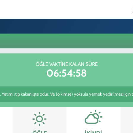
ÖĞLE VAKTINE KALAN SÜRE
06:54:58
. Yetimi itip kakan işte odur. Ve (o kimse) yoksula yemek yedirilmesi için