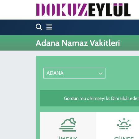
Hava Durumu
Trafik Durumu
Adana Namaz Vakitleri
Süper Lig Puan Durumu ve Fikstür
Tüm Manşetler
ADANA
Son Dakika Haberleri
Gördün mü o kimseyi ki: Dini inkâr eder
Haber Arşivi