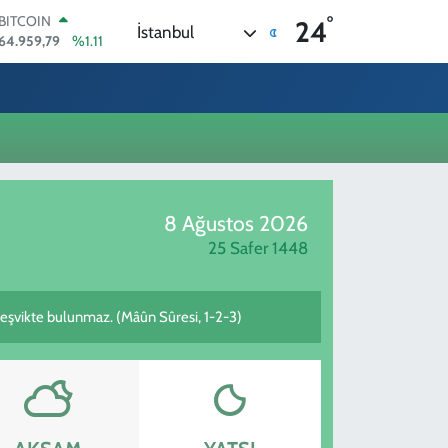
°
BITCOIN
24
İstanbul
64.959,79
%1.11
DOLAR
47,7436
%0.18
EURO
55,2510
%0.32
STERLİN
64,4811
%0.38
GRAM ALTIN
6660.55
%0.03
8 Ağustos 2026
BİST100
13.779
%-14
25 Safer 1448
 teşvikte bulunmaz. (Mâûn Sûresi, 1-2-3)