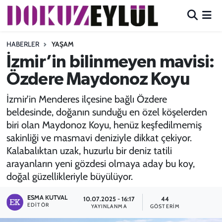
Hava Durumu
HABERLER
YAŞAM
İzmir’in bilinmeyen mavisi:
Trafik Durumu
Özdere Maydonoz Koyu
Süper Lig Puan Durumu ve Fikstür
İzmir’in Menderes ilçesine bağlı Özdere
beldesinde, doğanın sunduğu en özel köşelerden
Tüm Manşetler
biri olan Maydonoz Koyu, henüz keşfedilmemiş
sakinliği ve masmavi deniziyle dikkat çekiyor.
Son Dakika Haberleri
Kalabalıktan uzak, huzurlu bir deniz tatili
arayanların yeni gözdesi olmaya aday bu koy,
Haber Arşivi
doğal güzellikleriyle büyülüyor.
ESMA KUTVAL
10.07.2025 - 16:17
44
EDITÖR
YAYINLANMA
GÖSTERIM