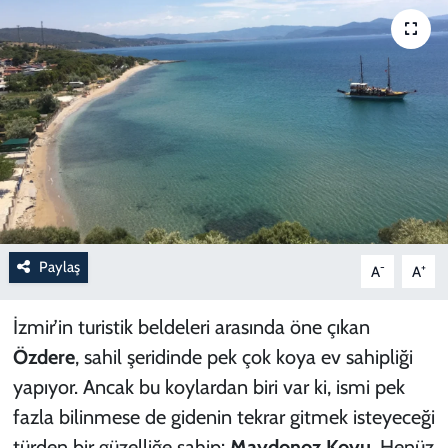
Paylaş
-
+
A
A
İzmir’in turistik beldeleri arasında öne çıkan
Özdere
, sahil şeridinde pek çok koya ev sahipliği
yapıyor. Ancak bu koylardan biri var ki, ismi pek
fazla bilinmese de gidenin tekrar gitmek isteyeceği
türden bir güzelliğe sahip:
Maydonoz Koyu
. Henüz