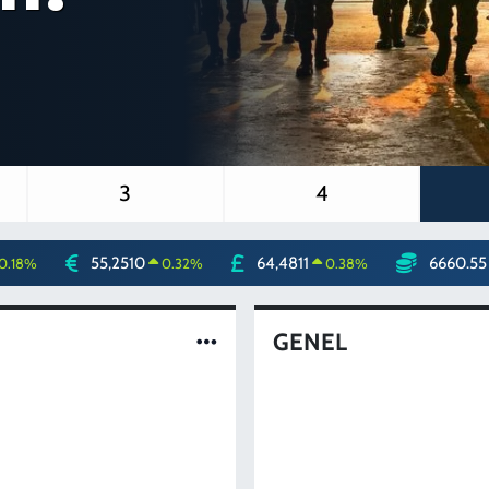
3
4
55,2510
64,4811
6660.55
0.18
%
0.32
%
0.38
%
GENEL