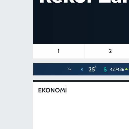
1
2
°
25
47,7436
EKONOMİ